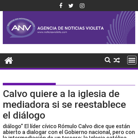
Saltar
al
contenido
Calvo quiere a la iglesia de
mediadora si se reestablece
el diálogo
diálogo” El líder cívico Rómulo Calvo dice que están
abierto a dialogar con el Gobierno nacional, pero con
la intermediación de un tercero: la Iglesia católica.