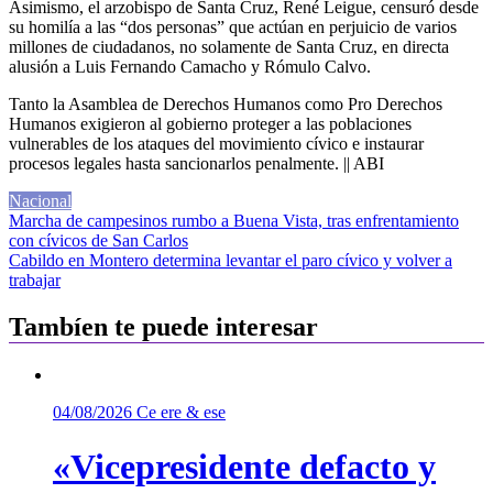
Asimismo, el arzobispo de Santa Cruz, René Leigue, censuró desde
su homilía a las “dos personas” que actúan en perjuicio de varios
millones de ciudadanos, no solamente de Santa Cruz, en directa
alusión a Luis Fernando Camacho y Rómulo Calvo.
Tanto la Asamblea de Derechos Humanos como Pro Derechos
Humanos exigieron al gobierno proteger a las poblaciones
vulnerables de los ataques del movimiento cívico e instaurar
procesos legales hasta sancionarlos penalmente. || ABI
Nacional
Navegación
Marcha de campesinos rumbo a Buena Vista, tras enfrentamiento
con cívicos de San Carlos
de
Cabildo en Montero determina levantar el paro cívico y volver a
entradas
trabajar
Tambíen te puede interesar
04/08/2026
Ce ere & ese
«Vicepresidente defacto y