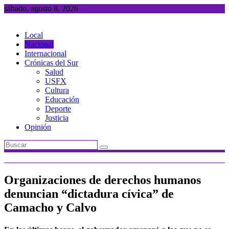
Saltar
sábado, agosto 8, 2026
al
contenido
Local
Nacional
Internacional
Crónicas del Sur
Salud
USFX
Cultura
Educación
Deporte
Justicia
Opinión
Organizaciones de derechos humanos
denuncian “dictadura cívica” de
Camacho y Calvo