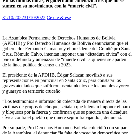
En las últimas horas, el gobernador amenazó a los que no se
sumen en su movimiento, con la “muerte civil”.
31/10/2022
31/10/2022
Ce ere & ese
La Asamblea Permanente de Derechos Humanos de Bolivia
(APDHB) y Pro Derecho Humanos de Bolivia denunciaron que el
gobernador Fernando Camacho y el presidente del Comité pro Santa
Cruz, Rómulo Calvo, intentan imponer una “dictadura cívica” con el
paro indefinido y amenazas de “muerte civil” a quienes se aparten
de la línea política de censo en 2023.
El presidente de la APDHB, Édgar Salazar, movilizó a sus
representaciones en particular en Santa Cruz, para constatar los
graves atentados que sufrieron asentamientos de los pueblos ayoreo
y guarayo en territorio cruceño.
“Los testimonios e información colectada de manera directa de las
víctimas de grupos de choque, señalan que intentan imponer el paro
y bloqueos por la fuerza y confirman que se practica una dictadura
cívica contra el pueblo que quiere seguir trabajando”, denunció.
Por su parte, Pro Derechos Humanos Bolivia coincidió con su par
de la Asamblea, al denunciar “la falta de vocación democrática por