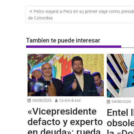
Navegación
Petro viajará a Perú en su primer viaje como presid
de
de Colombia
entradas
Tambíen te puede interesar
04/08/2026
Ce ere & ese
04/08/2026
«Vicepresidente
Entel l
defacto y experto
obsol
en deuda»: rueda
la «Do