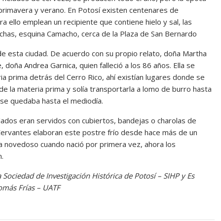
rimavera y verano. En Potosí existen centenares de
a ello emplean un recipiente que contiene hielo y sal, las
ichas, esquina Camacho, cerca de la Plaza de San Bernardo
 de esta ciudad. De acuerdo con su propio relato, doña Martha
doña Andrea Garnica, quien falleció a los 86 años. Ella se
ia prima detrás del Cerro Rico, ahí existían lugares donde se
 de la materia prima y solía transportarla a lomo de burro hasta
l se quedaba hasta el mediodía.
elados eran servidos con cubiertos, bandejas o charolas de
ia Cervantes elaboran este postre frío desde hace más de un
ra novedoso cuando nació por primera vez, ahora los
n.
a Sociedad de Investigación Histórica de Potosí – SIHP y Es
omás Frías – UATF