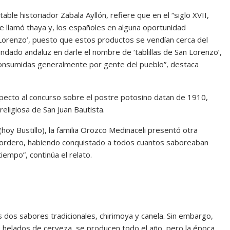
table historiador Zabala Ayllón, refiere que en el “siglo XVII,
e llamó thaya y, los españoles en alguna oportunidad
Lorenzo’, puesto que estos productos se vendían cerca del
ndado andaluz en darle el nombre de ‘tablillas de San Lorenzo’,
consumidas generalmente por gente del pueblo”, destaca
specto al concurso sobre el postre potosino datan de 1910,
religiosa de San Juan Bautista.
 (hoy Bustillo), la familia Orozco Medinaceli presentó otra
 cordero, habiendo conquistado a todos cuantos saboreaban
tiempo”, continúa el relato.
s dos sabores tradicionales, chirimoya y canela. Sin embargo,
 helados de cerveza, se producen todo el año, pero la época