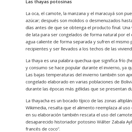
Las thayas potosinas
La oca, el camote, la manzana y el maracuyá son pue
azúcar; después son molidos o desmenuzados hasta 
días antes de que se obtenga el producto final. Un
de lata para ser congelados de forma natural por el cr
agua caliente de forma separada y sufren el mismo 
recipientes y ser llevados a los techos de las vivien
La thaya es una palabra quechua que significa frío (
y consumo se hace popular durante el invierno, ya 
Las bajas temperaturas del invierno también son apr
congelado elaborado en varias poblaciones de Bolivi
durante las épocas más gélidas que se presentan dur
La thayacha es un bocado típico de las zonas altiplá
Wikimedia, resalta que el alimento reemplaza al uso d
en su elaboración también rescata el uso del camote
desaparecido historiador potosino Wálter Zabala Ayllón
francés de coco”.