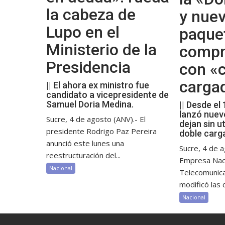
la cabeza de
y nue
Lupo en el
paque
Ministerio de la
compr
Presidencia
con «c
carga
|| El ahora ex ministro fue
candidato a vicepresidente de
Samuel Doria Medina.
|| Desde el
lanzó nuev
Sucre, 4 de agosto (ANV).- El
dejan sin ut
presidente Rodrigo Paz Pereira
doble carg
anunció este lunes una
Sucre, 4 de a
reestructuración del...
Empresa Nac
Nacional
Telecomunic
modificó las c
Nacional