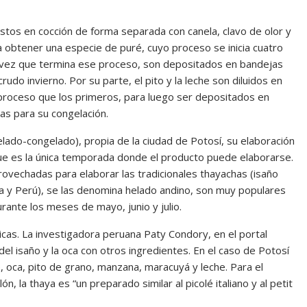
stos en cocción de forma separada con canela, clavo de olor y
obtener una especie de puré, cuyo proceso se inicia cuatro
a vez que termina ese proceso, son depositados en bandejas
udo invierno. Por su parte, el pito y la leche son diluidos en
proceso que los primeros, para luego ser depositados en
das para su congelación.
helado-congelado), propia de la ciudad de Potosí, su elaboración
que es la única temporada donde el producto puede elaborarse.
ovechadas para elaborar las tradicionales thayachas (isaño
a y Perú), se las denomina helado andino, son muy populares
ante los meses de mayo, junio y julio.
nicas. La investigadora peruana Paty Condory, en el portal
el isaño y la oca con otros ingredientes. En el caso de Potosí
, oca, pito de grano, manzana, maracuyá y leche. Para el
, la thaya es “un preparado similar al picolé italiano y al petit