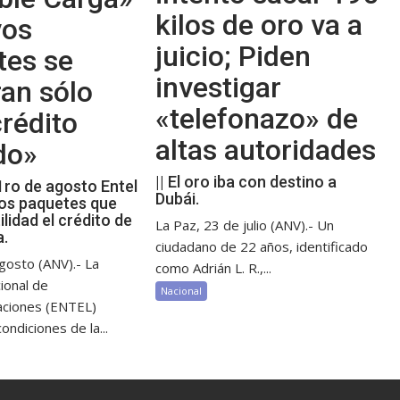
kilos de oro va a
vos
juicio; Piden
tes se
investigar
an sólo
«telefonazo» de
rédito
altas autoridades
do»
|| El oro iba con destino a
 1ro de agosto Entel
Dubái.
os paquetes que
ilidad el crédito de
La Paz, 23 de julio (ANV).- Un
a.
ciudadano de 22 años, identificado
gosto (ANV).- La
como Adrián L. R.,...
ional de
Nacional
aciones (ENTEL)
ondiciones de la...