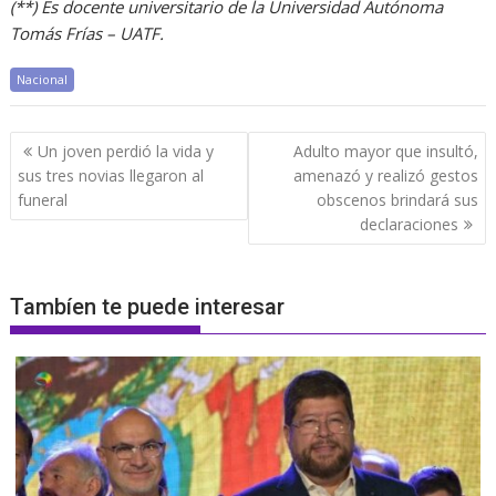
(**) Es docente universitario de la Universidad Autónoma
Tomás Frías – UATF.
Nacional
Navegación
Un joven perdió la vida y
Adulto mayor que insultó,
de
sus tres novias llegaron al
amenazó y realizó gestos
entradas
funeral
obscenos brindará sus
declaraciones
Tambíen te puede interesar