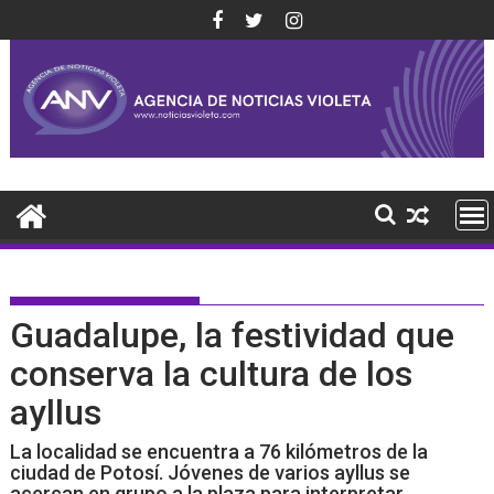
Saltar
al
contenido
Guadalupe, la festividad que
conserva la cultura de los
ayllus
La localidad se encuentra a 76 kilómetros de la
ciudad de Potosí. Jóvenes de varios ayllus se
acercan en grupo a la plaza para interpretar