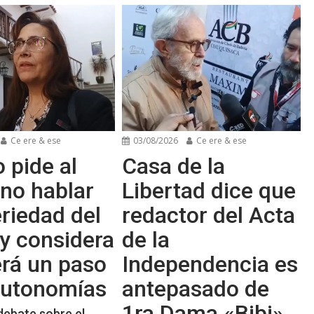
Ce ere & ese
03/08/2026
Ce ere & ese
 pide al
Casa de la
no hablar
Libertad dice que
riedad del
redactor del Acta
y considera
de la
erá un paso
Independencia es
 autonomías
antepasado de
1ra Dama «Bibi»
debate sobre el