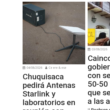
03/08/2026
Cainco
gobier
04/08/2026
Ce ere & ese
con se
Chuquisaca
50-50 
pedirá Antenas
que s
Starlink y
a las
laboratorios en
|| Reabren 