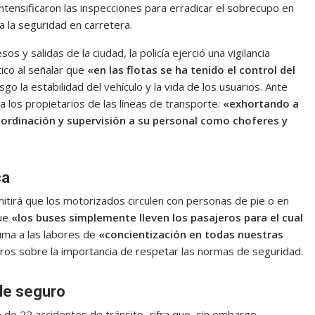
ntensificaron las inspecciones para erradicar el sobrecupo en
a la seguridad en carretera.
s y salidas de la ciudad, la policía ejerció una vigilancia
ico al señalar que
«en las flotas se ha tenido el control del
sgo la estabilidad del vehículo y la vida de los usuarios. Ante
o a los propietarios de las líneas de transporte:
«exhortando a
ordinación y supervisión a su personal como choferes y
ca
tirá que los motorizados circulen con personas de pie o en
que
«los buses simplemente lleven los pasajeros para el cual
uma a las labores de
«concientización en todas nuestras
ros sobre la importancia de respetar las normas de seguridad.
de seguro
 de 22 accidentes de tránsito, cifra que, sin embargo,