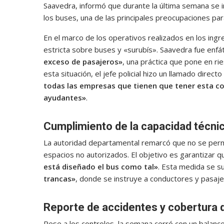
Saavedra, informó que durante la última semana se i
los buses, una de las principales preocupaciones par
En el marco de los operativos realizados en los ingreso
estricta sobre buses y «surubís». Saavedra fue enfát
exceso de pasajeros»
, una práctica que pone en rie
esta situación, el jefe policial hizo un llamado direct
todas las empresas que tienen que tener esta co
ayudantes»
.
Cumplimiento de la capacidad técni
La autoridad departamental remarcó que no se permi
espacios no autorizados. El objetivo es garantizar 
está diseñado el bus como tal»
. Esta medida se s
trancas»
, donde se instruye a conductores y pasaje
Reporte de accidentes y cobertura 
Pese a los controles, la semana cerró con un balance