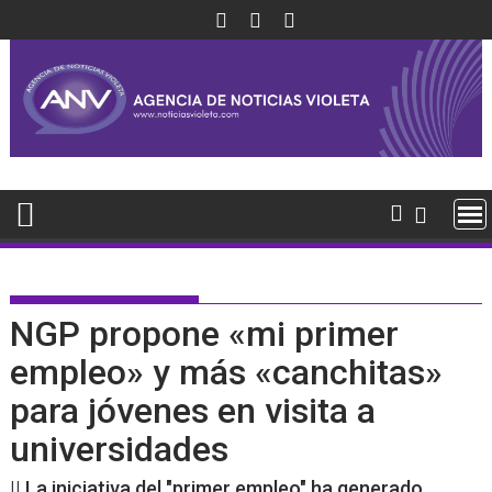
Saltar
al
contenido
NGP propone «mi primer
empleo» y más «canchitas»
para jóvenes en visita a
universidades
|| La iniciativa del "primer empleo" ha generado