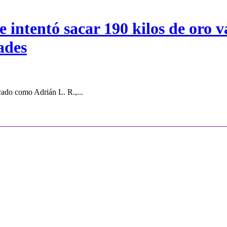
intentó sacar 190 kilos de oro va
ades
cado como Adrián L. R.,...