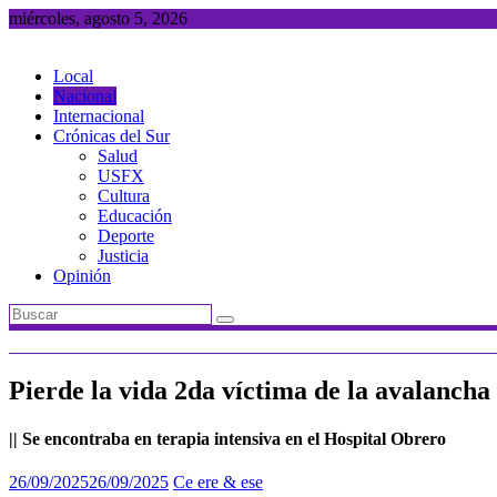
Saltar
miércoles, agosto 5, 2026
al
contenido
Local
Nacional
Internacional
Crónicas del Sur
Salud
USFX
Cultura
Educación
Deporte
Justicia
Opinión
Pierde la vida 2da víctima de la avalancha
|| Se encontraba en terapia intensiva en el Hospital Obrero
26/09/2025
26/09/2025
Ce ere & ese