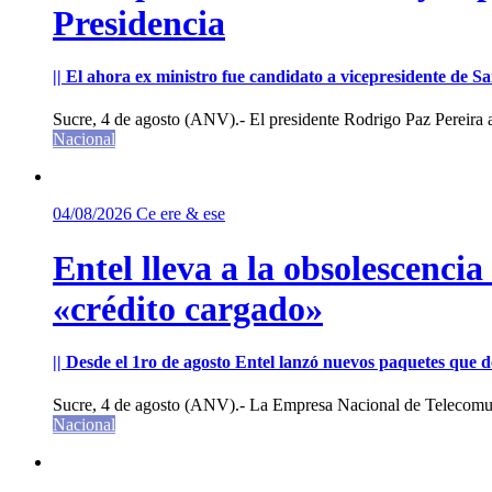
Presidencia
|| El ahora ex ministro fue candidato a vicepresidente de 
Sucre, 4 de agosto (ANV).- El presidente Rodrigo Paz Pereira an
Nacional
04/08/2026
Ce ere & ese
Entel lleva a la obsolescenci
«crédito cargado»
|| Desde el 1ro de agosto Entel lanzó nuevos paquetes que de
Sucre, 4 de agosto (ANV).- La Empresa Nacional de Telecomun
Nacional