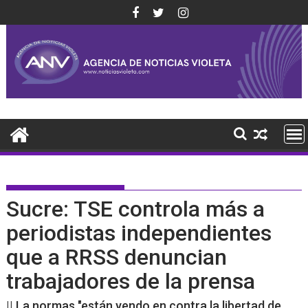
Saltar
al
contenido
Sucre: TSE controla más a
periodistas independientes
que a RRSS denuncian
trabajadores de la prensa
|| La normas "están yendo en contra la libertad de