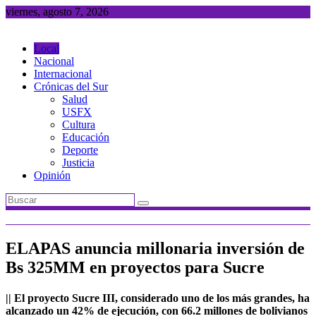
Saltar
viernes, agosto 7, 2026
al
contenido
Local
Nacional
Internacional
Crónicas del Sur
Salud
USFX
Cultura
Educación
Deporte
Justicia
Opinión
ELAPAS anuncia millonaria inversión de
Bs 325MM en proyectos para Sucre
|| El proyecto Sucre III, considerado uno de los más grandes, ha
alcanzado un 42% de ejecución, con 66.2 millones de bolivianos