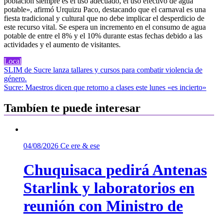
población siempre es el uso adecuado, el uso efectivo de agua
potable», afirmó Urquizu Paco, destacando que el carnaval es una
fiesta tradicional y cultural que no debe implicar el desperdicio de
este recurso vital. Se espera un incremento en el consumo de agua
potable de entre el 8% y el 10% durante estas fechas debido a las
actividades y el aumento de visitantes.
Local
Navegación
SLIM de Sucre lanza tallares y cursos para combatir violencia de
género.
de
Sucre: Maestros dicen que retorno a clases este lunes «es incierto»
entradas
Tambíen te puede interesar
04/08/2026
Ce ere & ese
Chuquisaca pedirá Antenas
Starlink y laboratorios en
reunión con Ministro de