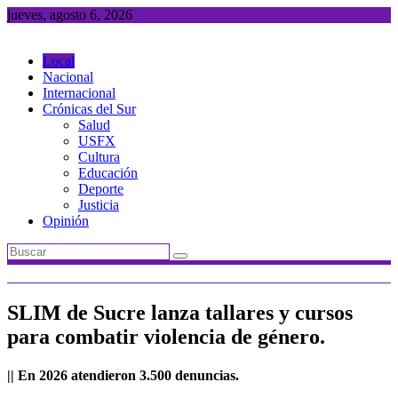
Saltar
jueves, agosto 6, 2026
al
contenido
Local
Nacional
Internacional
Crónicas del Sur
Salud
USFX
Cultura
Educación
Deporte
Justicia
Opinión
SLIM de Sucre lanza tallares y cursos
para combatir violencia de género.
|| En 2026 atendieron 3.500 denuncias.