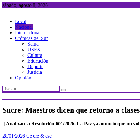
Saltar
sábado, agosto 8, 2026
al
contenido
Local
Nacional
Internacional
Crónicas del Sur
Salud
USFX
Cultura
Educación
Deporte
Justicia
Opinión
Sucre: Maestros dicen que retorno a clases 
|| Analizan la Resolución 001/2026. La Paz ya anunció que no volv
28/01/2026
Ce ere & ese