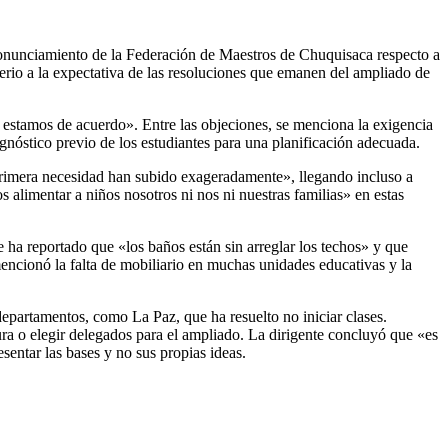
ronunciamiento de la Federación de Maestros de Chuquisaca respecto a
terio a la expectativa de las resoluciones que emanen del ampliado de
 estamos de acuerdo». Entre las objeciones, se menciona la exigencia
iagnóstico previo de los estudiantes para una planificación adecuada.
e primera necesidad han subido exageradamente», llegando incluso a
s alimentar a niños nosotros ni nos ni nuestras familias» en estas
 ha reportado que «los baños están sin arreglar los techos» y que
ncionó la falta de mobiliario en muchas unidades educativas y la
departamentos, como La Paz, que ha resuelto no iniciar clases.
ura o elegir delegados para el ampliado. La dirigente concluyó que «es
esentar las bases y no sus propias ideas.