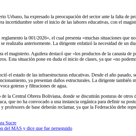
rio Urbano, ha expresado la preocupación del sector ante la falta de p
ra incertidumbre sobre el inicio de las labores educativas, con el magis
l reglamento la 001/2026», el cual presenta «muchas situaciones que no
que se realizaba anteriormente. La dirigente enfatizó la necesidad de un d
ara el magisterio. Aguilera destacó que «los productos de la canasta d
tros. Esta situación pone en duda el inicio de clases, ya que «no podemo
ió el estado de las infraestructuras educativas. Desde el año pasado, se
ionamiento, ya presentan daños estructurales. La dirigente también me
ovoca goteras y filtraciones de agua.
o de la Central Obrera Boliviana, donde se discutirán posturas de otros 
aca, que no ha convocado a una instancia orgánica para definir su post
les y profesores de base deberán reclamar, ya que la Federación debe repr
ra Sucre
ión del MAS y dice que fue perseguido