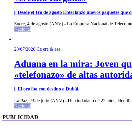
|| Desde el 1ro de agosto Entel lanzó nuevos paquetes que de
Sucre, 4 de agosto (ANV).- La Empresa Nacional de Telecomun
Nacional
23/07/2026
Ce ere & ese
Aduana en la mira: Joven que 
«telefonazo» de altas autorid
|| El oro iba con destino a Dubái.
La Paz, 23 de julio (ANV).- Un ciudadano de 22 años, identifi
Nacional
PUBLICIDAD