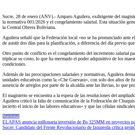
Sucre, 28 de enero (ANV).- Amparo Aguilera, exdirigente del magiste
la normativa 001/2026 y el congelamiento salarial. Esta situación gene
la Central Obrera Boliviana.
Aguilera señaló que la Federación local «no se ha pronunciado ante e
de asistir dos días para la planificación, a diferencia del día previo 
Otro punto de conflicto es el congelamiento del incremento salarial p
triplicar su costo, lo que ha mermado el poder adquisitivo de los maes
condiciones.
Además de las preocupaciones salariales y normativas, Aguilera denunc
unidades educativas como la «Che Guevara», con solo dos años de func
ausencia de arreglos por parte de la alcaldía ante las lluvias, lo que pr
El magisterio se encuentra a la espera de las resoluciones del ampliad
Aguilera criticó la falta de comunicación de la Federación de Chuquis
incierto el inicio de las labores educativas» y que las células sindica
Nacional
Navegación
ELAPAS anuncia millonaria inversión de Bs 325MM en proyectos pa
Sucre: Candidato del Frente Revolucionario de Izquierda critica gest
de