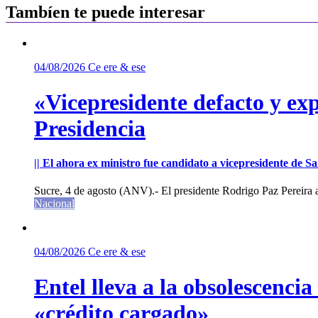
entradas
Tambíen te puede interesar
04/08/2026
Ce ere & ese
«Vicepresidente defacto y exp
Presidencia
|| El ahora ex ministro fue candidato a vicepresidente de 
Sucre, 4 de agosto (ANV).- El presidente Rodrigo Paz Pereira an
Nacional
04/08/2026
Ce ere & ese
Entel lleva a la obsolescenci
«crédito cargado»