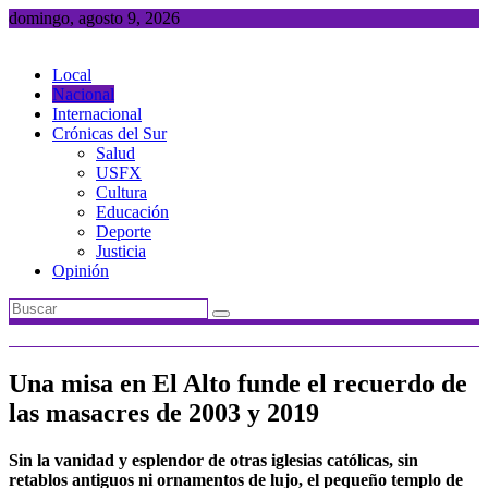
Saltar
domingo, agosto 9, 2026
al
contenido
Local
Nacional
Internacional
Crónicas del Sur
Salud
USFX
Cultura
Educación
Deporte
Justicia
Opinión
Una misa en El Alto funde el recuerdo de
las masacres de 2003 y 2019
Sin la vanidad y esplendor de otras iglesias católicas, sin
retablos antiguos ni ornamentos de lujo, el pequeño templo de