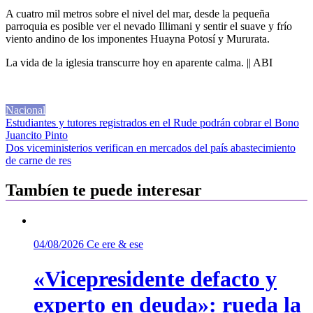
A cuatro mil metros sobre el nivel del mar, desde la pequeña
parroquia es posible ver el nevado Illimani y sentir el suave y frío
viento andino de los imponentes Huayna Potosí y Mururata.
La vida de la iglesia transcurre hoy en aparente calma. || ABI
Nacional
Navegación
Estudiantes y tutores registrados en el Rude podrán cobrar el Bono
Juancito Pinto
de
Dos viceministerios verifican en mercados del país abastecimiento
entradas
de carne de res
Tambíen te puede interesar
04/08/2026
Ce ere & ese
«Vicepresidente defacto y
experto en deuda»: rueda la