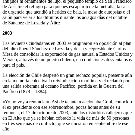
antiguos ni ornamentos de lujo, el pequeño templo de San Francisco
de Asís fue el refugio para quienes escaparon de la metralla, la sala
de urgencia que atendió a heridos de bala, la mesa de autopsias o el
salón para velar a los difuntos durante los aciagos días del octubre
de Sánchez de Lozada y Áñez.
2003
Las revueltas ciudadanas en 2003 se originaron en oposición al plan
del ultra liberal Sánchez de Lozada y de su vicepresidente Carlos
Mesa de consolidar la exportación de gas natural a Estados Unidos y
México, a través de un puerto chileno, en condiciones desventajosas
para el país.
La elección de Chile despertó un gran rechazo popular, presente aún
en la memoria colectiva la reivindicación marítima y el reclamó por
una salida soberana al océano Pacífico, perdida en la Guerra del
Pacífico (1879 – 1884).
«Yo no voy a renunciar». Así de tajante reaccionaba Goni, conocido
el ex presidente con ese sobrenombre, pocas horas antes de su
renuncia, el 17 de octubre de 2003, ante los disturbios callejeros que
en El Alto que ya se habían cobrado la vida de más de 50 personas
en tres semanas de conflicto, que se iniciaron en septiembre de ese
año.