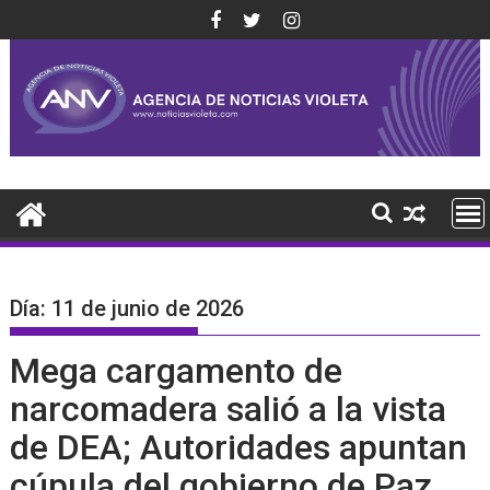
Saltar
al
contenido
Día:
11 de junio de 2026
Mega cargamento de
narcomadera salió a la vista
de DEA; Autoridades apuntan
cúpula del gobierno de Paz