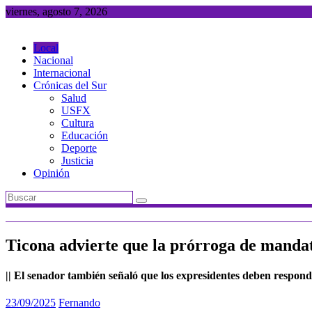
Saltar
viernes, agosto 7, 2026
al
contenido
Local
Nacional
Internacional
Crónicas del Sur
Salud
USFX
Cultura
Educación
Deporte
Justicia
Opinión
Ticona advierte que la prórroga de mandato
|| El senador también señaló que los expresidentes deben responde
23/09/2025
Fernando