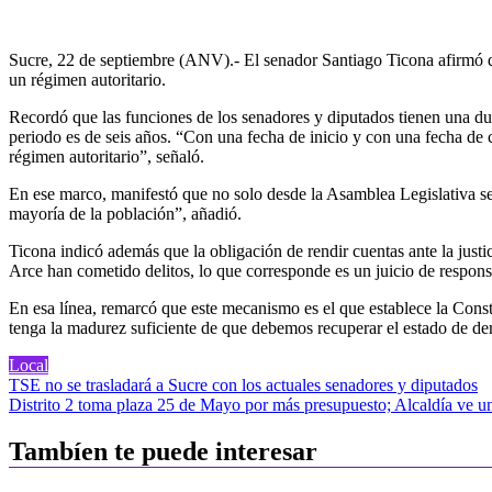
Sucre, 22 de septiembre (ANV).- El senador Santiago Ticona afirmó que
un régimen autoritario.
Recordó que las funciones de los senadores y diputados tienen una dur
periodo es de seis años. “Con una fecha de inicio y con una fecha de 
régimen autoritario”, señaló.
En ese marco, manifestó que no solo desde la Asamblea Legislativa se 
mayoría de la población”, añadió.
Ticona indicó además que la obligación de rendir cuentas ante la justi
Arce han cometido delitos, lo que corresponde es un juicio de respons
En esa línea, remarcó que este mecanismo es el que establece la Cons
tenga la madurez suficiente de que debemos recuperar el estado de der
Local
Navegación
TSE no se trasladará a Sucre con los actuales senadores y diputados
Distrito 2 toma plaza 25 de Mayo por más presupuesto; Alcaldía ve una
de
entradas
Tambíen te puede interesar