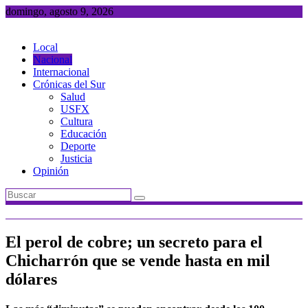
Saltar
domingo, agosto 9, 2026
al
contenido
Local
Nacional
Internacional
Crónicas del Sur
Salud
USFX
Cultura
Educación
Deporte
Justicia
Opinión
El perol de cobre; un secreto para el
Chicharrón que se vende hasta en mil
dólares