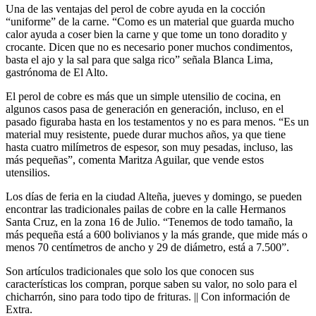
Una de las ventajas del perol de cobre ayuda en la cocción
“uniforme” de la carne. “Como es un material que guarda mucho
calor ayuda a coser bien la carne y que tome un tono doradito y
crocante. Dicen que no es necesario poner muchos condimentos,
basta el ajo y la sal para que salga rico” señala Blanca Lima,
gastrónoma de El Alto.
El perol de cobre es más que un simple utensilio de cocina, en
algunos casos pasa de generación en generación, incluso, en el
pasado figuraba hasta en los testamentos y no es para menos. “Es un
material muy resistente, puede durar muchos años, ya que tiene
hasta cuatro milímetros de espesor, son muy pesadas, incluso, las
más pequeñas”, comenta Maritza Aguilar, que vende estos
utensilios.
Los días de feria en la ciudad Alteña, jueves y domingo, se pueden
encontrar las tradicionales pailas de cobre en la calle Hermanos
Santa Cruz, en la zona 16 de Julio. “Tenemos de todo tamaño, la
más pequeña está a 600 bolivianos y la más grande, que mide más o
menos 70 centímetros de ancho y 29 de diámetro, está a 7.500”.
Son artículos tradicionales que solo los que conocen sus
características los compran, porque saben su valor, no solo para el
chicharrón, sino para todo tipo de frituras. || Con información de
Extra.