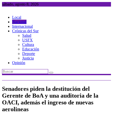
Saltar
sábado, agosto 8, 2026
al
contenido
Local
Nacional
Internacional
Crónicas del Sur
Salud
USFX
Cultura
Educación
Deporte
Justicia
Opinión
Senadores piden la destitución del
Gerente de BoA y una auditoria de la
OACI, además el ingreso de nuevas
aerolineas