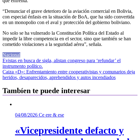
que enfrenta.
“Denunciar el grave deterioro de la aviación comercial en Bolivia,
con especial énfasis en la situación de BoA, que ha sido convertida
en un monopolio con el aval y protección del gobierno boliviano.
No solo se ha vulnerado la Constitución Política del Estado al
impedir la libre competencia en el sector, sino que también se han
cometido violaciones a la seguridad aérea”, señala.
Nacional
Navegación
Evistas en busca de sigla, alistan congreso para ‘refundar’ el
instrumento político.
de
Caiza «D»: Enfrentamiento entre cooperativistas y comunarios deja
entradas
heridos, desaparecidos, aprehendidos y autos incendiados
Tambíen te puede interesar
04/08/2026
Ce ere & ese
«Vicepresidente defacto y