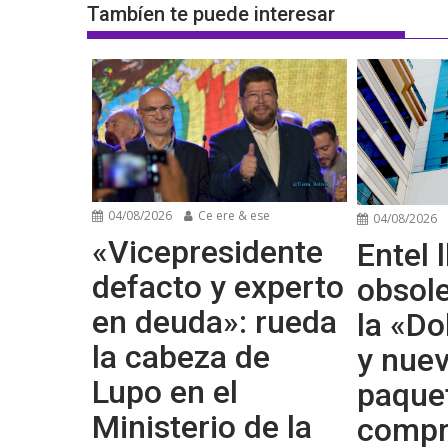
Tambíen te puede interesar
04/08/2026
Ce ere & ese
04/08/2026
«Vicepresidente
Entel l
defacto y experto
obsol
en deuda»: rueda
la «Do
la cabeza de
y nue
Lupo en el
paque
Ministerio de la
compr