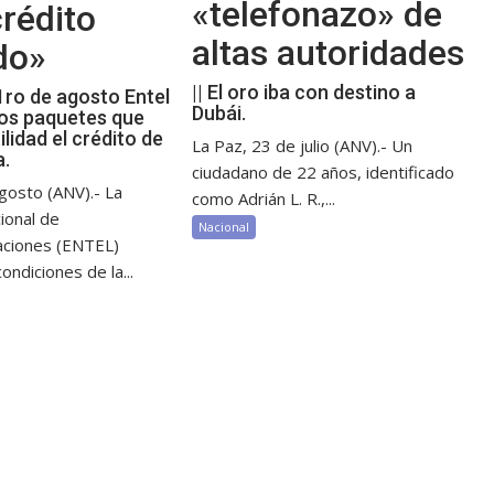
«telefonazo» de
rédito
altas autoridades
do»
|| El oro iba con destino a
 1ro de agosto Entel
Dubái.
os paquetes que
ilidad el crédito de
La Paz, 23 de julio (ANV).- Un
a.
ciudadano de 22 años, identificado
gosto (ANV).- La
como Adrián L. R.,...
ional de
Nacional
aciones (ENTEL)
ondiciones de la...