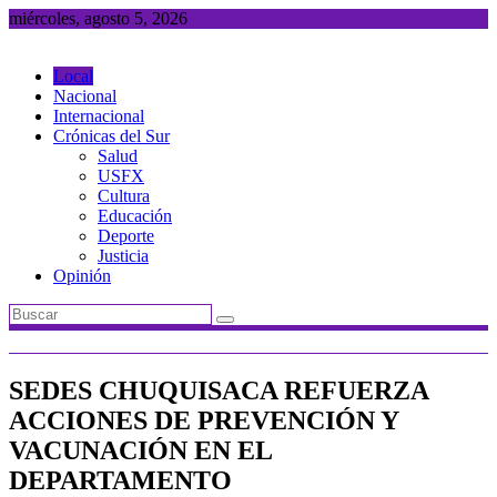
Saltar
miércoles, agosto 5, 2026
al
contenido
Local
Nacional
Internacional
Crónicas del Sur
Salud
USFX
Cultura
Educación
Deporte
Justicia
Opinión
SEDES CHUQUISACA REFUERZA
ACCIONES DE PREVENCIÓN Y
VACUNACIÓN EN EL
DEPARTAMENTO