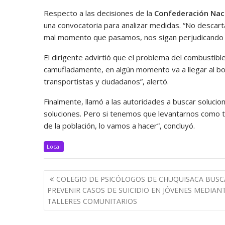
Respecto a las decisiones de la
Confederación Naci
una convocatoria para analizar medidas. “No descar
mal momento que pasamos, nos sigan perjudicando 
El dirigente advirtió que el problema del combustible
camufladamente, en algún momento va a llegar al bols
transportistas y ciudadanos”, alertó.
Finalmente, llamó a las autoridades a buscar solucio
soluciones. Pero si tenemos que levantarnos como tr
de la población, lo vamos a hacer”, concluyó.
Local
Navegación
COLEGIO DE PSICÓLOGOS DE CHUQUISACA BUSC
de
PREVENIR CASOS DE SUICIDIO EN JÓVENES MEDIAN
entradas
TALLERES COMUNITARIOS