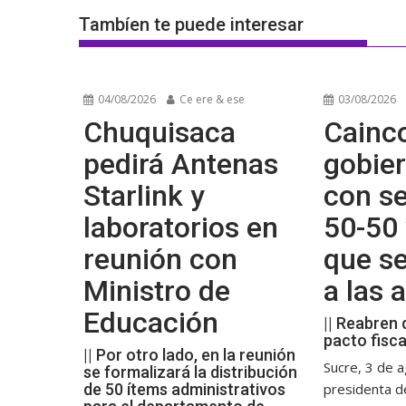
Tambíen te puede interesar
04/08/2026
Ce ere & ese
03/08/2026
Chuquisaca
Cainco
pedirá Antenas
gobier
Starlink y
con se
laboratorios en
50-50 
reunión con
que s
Ministro de
a las
Educación
|| Reabren 
pacto fisca
|| Por otro lado, en la reunión
Sucre, 3 de a
se formalizará la distribución
de 50 ítems administrativos
presidenta d