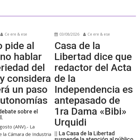
Ce ere & ese
03/08/2026
Ce ere & ese
 pide al
Casa de la
no hablar
Libertad dice que
riedad del
redactor del Acta
y considera
de la
erá un paso
Independencia es
 autonomías
antepasado de
1ra Dama «Bibi»
debate sobre el
l.
Urquidi
gosto (ANV).- La
|| La Casa de la Libertad
e la Cámara de Industria
suspende la atención al público