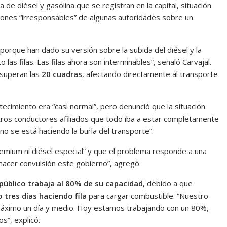
 de diésel y gasolina que se registran en la capital, situación
iones “irresponsables” de algunas autoridades sobre un
orque han dado su versión sobre la subida del diésel y la
las filas. Las filas ahora son interminables”, señaló Carvajal.
s superan las
20 cuadras
, afectando directamente al transporte
tecimiento era “casi normal”, pero denunció que la situación
tros conductores afiliados que todo iba a estar completamente
 se está haciendo la burla del transporte”.
remium ni diésel especial” y que el problema responde a una
 hacer convulsión este gobierno”, agregó.
público trabaja al 80% de su capacidad
, debido a que
 tres días haciendo fila
para cargar combustible. “Nuestro
máximo un día y medio. Hoy estamos trabajando con un 80%,
s”, explicó.