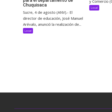
para el departamento de
y Comercio (C
Chuquisaca
Local
Sucre, 4 de agosto (ANV).- El
director de educación, José Manuel
Arévalo, anunció la realización de...
Local