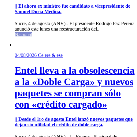
|| El ahora ex ministro fue candidato a vicepresidente de
Samuel Doria Medina.
Sucre, 4 de agosto (ANV).- El presidente Rodrigo Paz Pereira
anunció este lunes una reestructuración del...
Nacional
04/08/2026
Ce ere & ese
Entel lleva a la obsolescencia
a la «Doble Carga» y nuevos
paquetes se compran sólo
con «crédito cargado»
|| Desde el 1ro de agosto Entel lanzó nuevos paquetes que
dejan sin utilidad el crédito de doble carga.
Sucre, 4 de agosto (ANV).- La Empresa Nacional de