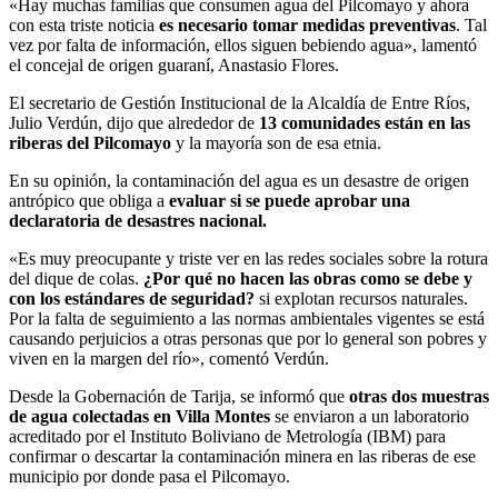
«Hay muchas familias que consumen agua del Pilcomayo y ahora
con esta triste noticia
es necesario tomar medidas preventivas
. Tal
vez por falta de información, ellos siguen bebiendo agua», lamentó
el concejal de origen guaraní, Anastasio Flores.
El secretario de Gestión Institucional de la Alcaldía de Entre Ríos,
Julio Verdún, dijo que alrededor de
13 comunidades están en las
riberas del Pilcomayo
y la mayoría son de esa etnia.
En su opinión, la contaminación del agua es un desastre de origen
antrópico que obliga a
evaluar si se puede aprobar una
declaratoria de desastres nacional.
«Es muy preocupante y triste ver en las redes sociales sobre la rotura
del dique de colas.
¿Por qué no hacen las obras como se debe y
con los estándares de seguridad?
si explotan recursos naturales.
Por la falta de seguimiento a las normas ambientales vigentes se está
causando perjuicios a otras personas que por lo general son pobres y
viven en la margen del río», comentó Verdún.
Desde la Gobernación de Tarija, se informó que
otras dos muestras
de agua colectadas en Villa Montes
se enviaron a un laboratorio
acreditado por el Instituto Boliviano de Metrología (IBM) para
confirmar o descartar la contaminación minera en las riberas de ese
municipio por donde pasa el Pilcomayo.