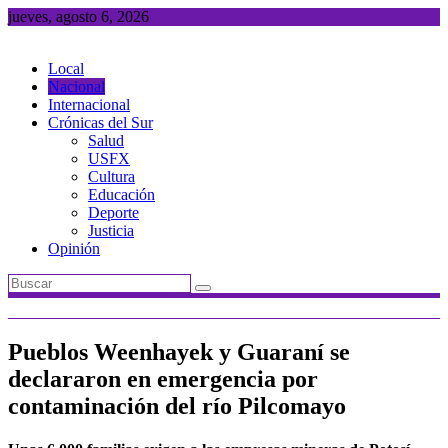
Saltar
jueves, agosto 6, 2026
al
contenido
Local
Nacional
Internacional
Crónicas del Sur
Salud
USFX
Cultura
Educación
Deporte
Justicia
Opinión
Pueblos Weenhayek y Guaraní se
declararon en emergencia por
contaminación del río Pilcomayo