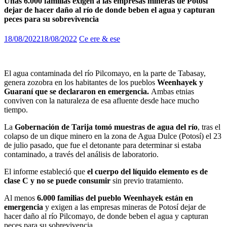
Unas 6.000 familias exigen a las empresas mineras de Potosí
dejar de hacer daño al río de donde beben el agua y capturan
peces para su sobrevivencia
18/08/2022
18/08/2022
Ce ere & ese
El agua contaminada del río Pilcomayo, en la parte de Tabasay,
genera zozobra en los habitantes de los pueblos
Weenhayek y
Guaraní que se declararon en emergencia.
Ambas etnias
conviven con la naturaleza de esa afluente desde hace mucho
tiempo.
La
Gobernación de Tarija tomó muestras de agua del río
, tras el
colapso de un dique minero en la zona de Agua Dulce (Potosí) el 23
de julio pasado, que fue el detonante para determinar si estaba
contaminado, a través del análisis de laboratorio.
El informe estableció que
el cuerpo del líquido elemento es de
clase C y no se puede consumir
sin previo tratamiento.
Al menos
6.000 familias del pueblo Weenhayek están en
emergencia
y exigen a las empresas mineras de Potosí dejar de
hacer daño al río Pilcomayo, de donde beben el agua y capturan
peces para su sobrevivencia.