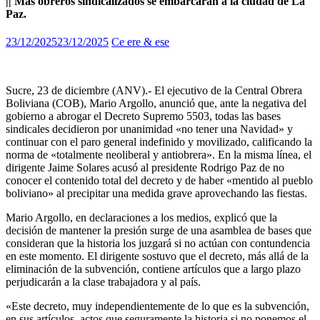
|| Más obreros sindicalizados se embarcarán a la ciudad de La
Paz.
23/12/2025
23/12/2025
Ce ere & ese
Sucre, 23 de diciembre (ANV).- El ejecutivo de la Central Obrera
Boliviana (COB), Mario Argollo, anunció que, ante la negativa del
gobierno a abrogar el Decreto Supremo 5503, todas las bases
sindicales decidieron por unanimidad «no tener una Navidad» y
continuar con el paro general indefinido y movilizado, calificando la
norma de «totalmente neoliberal y antiobrera». En la misma línea, el
dirigente Jaime Solares acusó al presidente Rodrigo Paz de no
conocer el contenido total del decreto y de haber «mentido al pueblo
boliviano» al precipitar una medida grave aprovechando las fiestas.
Mario Argollo, en declaraciones a los medios, explicó que la
decisión de mantener la presión surge de una asamblea de bases que
consideran que la historia los juzgará si no actúan con contundencia
en este momento. El dirigente sostuvo que el decreto, más allá de la
eliminación de la subvención, contiene artículos que a largo plazo
perjudicarán a la clase trabajadora y al país.
«Este decreto, muy independientemente de lo que es la subvención,
en sus artículos, actos que seguramente la historia si no ponemos el