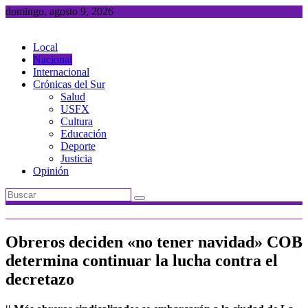
Saltar
domingo, agosto 9, 2026
al
contenido
Local
Nacional
Internacional
Crónicas del Sur
Salud
USFX
Cultura
Educación
Deporte
Justicia
Opinión
Obreros deciden «no tener navidad» COB
determina continuar la lucha contra el
decretazo