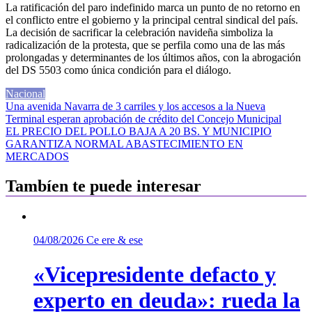
La ratificación del paro indefinido marca un punto de no retorno en
el conflicto entre el gobierno y la principal central sindical del país.
La decisión de sacrificar la celebración navideña simboliza la
radicalización de la protesta, que se perfila como una de las más
prolongadas y determinantes de los últimos años, con la abrogación
del DS 5503 como única condición para el diálogo.
Nacional
Navegación
Una avenida Navarra de 3 carriles y los accesos a la Nueva
Terminal esperan aprobación de crédito del Concejo Municipal
de
EL PRECIO DEL POLLO BAJA A 20 BS. Y MUNICIPIO
entradas
GARANTIZA NORMAL ABASTECIMIENTO EN
MERCADOS
Tambíen te puede interesar
04/08/2026
Ce ere & ese
«Vicepresidente defacto y
experto en deuda»: rueda la