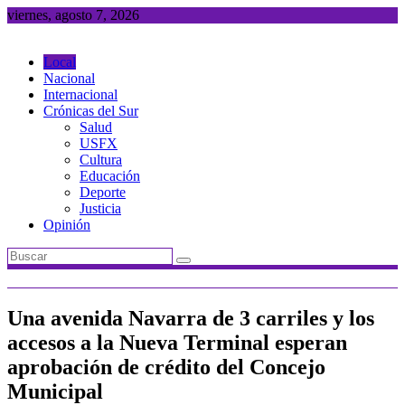
Saltar
viernes, agosto 7, 2026
al
contenido
Local
Nacional
Internacional
Crónicas del Sur
Salud
USFX
Cultura
Educación
Deporte
Justicia
Opinión
Una avenida Navarra de 3 carriles y los
accesos a la Nueva Terminal esperan
aprobación de crédito del Concejo
Municipal