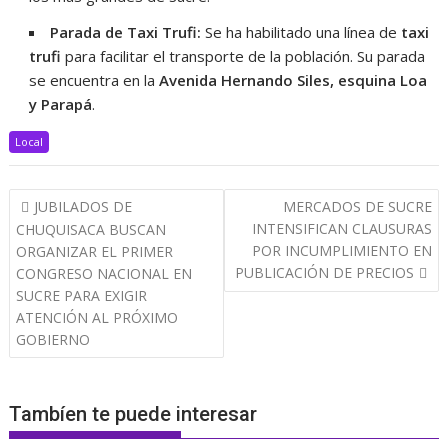
Parada de Taxi Trufi:
Se ha habilitado una línea de
taxi
trufi
para facilitar el transporte de la población. Su parada
se encuentra en la
Avenida Hernando Siles, esquina Loa
y Parapá
.
Local
Navegación
JUBILADOS DE
MERCADOS DE SUCRE
de
INTENSIFICAN CLAUSURAS
CHUQUISACA BUSCAN
entradas
POR INCUMPLIMIENTO EN
ORGANIZAR EL PRIMER
PUBLICACIÓN DE PRECIOS
CONGRESO NACIONAL EN
SUCRE PARA EXIGIR
ATENCIÓN AL PRÓXIMO
GOBIERNO
Tambíen te puede interesar