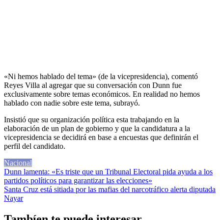
«Ni hemos hablado del tema» (de la vicepresidencia), comentó
Reyes Villa al agregar que su conversación con Dunn fue
exclusivamente sobre temas económicos. En realidad no hemos
hablado con nadie sobre este tema, subrayó.
Insistió que su organización política esta trabajando en la
elaboración de un plan de gobierno y que la candidatura a la
vicepresidencia se decidirá en base a encuestas que definirán el
perfil del candidato.
Nacional
Navegación
Dunn lamenta: «Es triste que un Tribunal Electoral pida ayuda a los
partidos políticos para garantizar las elecciones»
de
Santa Cruz está sitiada por las mafias del narcotráfico alerta diputada
entradas
Nayar
Tambíen te puede interesar