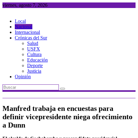
Saltar
viernes, agosto 7, 2026
al
contenido
Local
Nacional
Internacional
Crónicas del Sur
Salud
USFX
Cultura
Educación
Deporte
Justicia
Opinión
Manfred trabaja en encuestas para
definir vicepresidente niega ofrecimiento
a Dunn