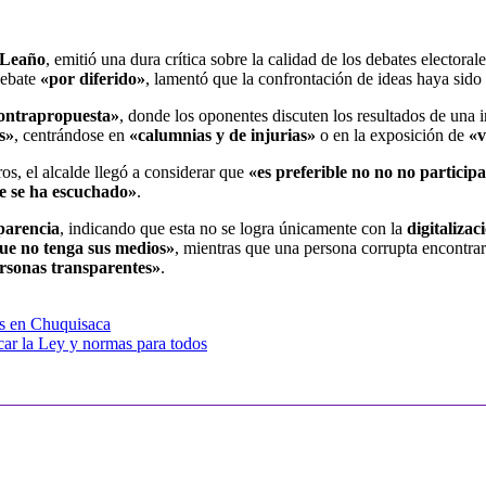
 Leaño
, emitió una dura crítica sobre la calidad de los debates elector
 debate
«por diferido»
, lamentó que la confrontación de ideas haya sido
ontrapropuesta»
, donde los oponentes discuten los resultados de una i
s»
, centrándose en
«calumnias y de injurias»
o en la exposición de
«v
os, el alcalde llegó a considerar que
«es preferible no no no participa
ue se ha escuchado»
.
parencia
, indicando que esta no se logra únicamente con la
digitalizac
ue no tenga sus medios»
, mientras que una persona corrupta encontrará
ersonas transparentes»
.
as en Chuquisaca
car la Ley y normas para todos