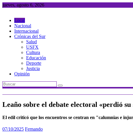
Saltar
jueves, agosto 6, 2026
al
contenido
Local
Nacional
Internacional
Crónicas del Sur
Salud
USFX
Cultura
Educación
Deporte
Justicia
Opinión
Leaño sobre el debate electoral «perdió su 
El edil criticó que los encuentros se centran en "calumnias e in
07/10/2025
Fernando