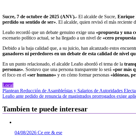
Sucre, 7 de octubre de 2025 (ANV).-
El alcalde de Sucre,
Enrique
perdido su sentido de ser»
. El alcalde, quien revisó el más reciente
Leaño recordó que un debate genuino exige una
«propuesta y una c
escenario político actual, se ha llegado a un nivel de
«cero propuesta
Debido a la baja calidad que, a su juicio, han alcanzado estos encuentr
ganadores ni perdedores en un debate de esta calidad de nivel q
En un punto relacionado, el alcalde Leaño abordó el tema de la
trans
personas»
. Sostuvo que una persona transparente lo será
«por más q
el foco en el
«ser humano»
y en cómo formar personas
«idóneas, p
Local
Navegación
Plantean Reducción de Asambleístas y Salarios de Autoridades Elect
Leaño ante pedido de renuncia de magistrados prorrogados exige apli
de
entradas
Tambíen te puede interesar
04/08/2026
Ce ere & ese