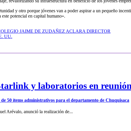
edaje, revalorizando su infraestructura en beneficio de los jóvenes empr
tunidad y otro porque jóvenes van a poder aspirar a un pequeño incent
 este potencial en capital humano».
 COLEGIO JAIME DE ZUDAÑEZ ACLARA DIRECTOR
EE. UU.
arlink y laboratorios en reunió
ión de 50 ítems administrativos para el departamento de Chuquisaca
el Arévalo, anunció la realización de...