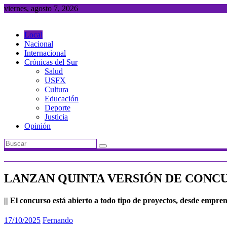
Saltar
viernes, agosto 7, 2026
al
contenido
Local
Nacional
Internacional
Crónicas del Sur
Salud
USFX
Cultura
Educación
Deporte
Justicia
Opinión
LANZAN QUINTA VERSIÓN DE CONC
|| El concurso está abierto a todo tipo de proyectos, desde empre
17/10/2025
Fernando