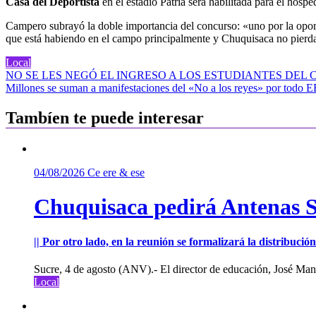
Casa del Deportista
en el estadio Patria será habilitada para el hosp
Campero subrayó la doble importancia del concurso: «uno por la opor
que está habiendo en el campo principalmente y Chuquisaca no pierda
Local
Navegación
NO SE LES NEGÓ EL INGRESO A LOS ESTUDIANTES DEL
Millones se suman a manifestaciones del «No a los reyes» por todo 
de
entradas
Tambíen te puede interesar
04/08/2026
Ce ere & ese
Chuquisaca pedirá Antenas St
|| Por otro lado, en la reunión se formalizará la distribuc
Sucre, 4 de agosto (ANV).- El director de educación, José Manu
Local