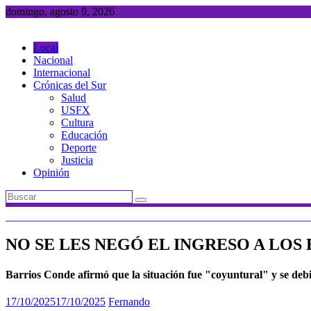
Saltar
domingo, agosto 9, 2026
al
contenido
Local
Nacional
Internacional
Crónicas del Sur
Salud
USFX
Cultura
Educación
Deporte
Justicia
Opinión
NO SE LES NEGÓ EL INGRESO A LO
Barrios Conde afirmó que la situación fue "coyuntural" y se debi
17/10/2025
17/10/2025
Fernando