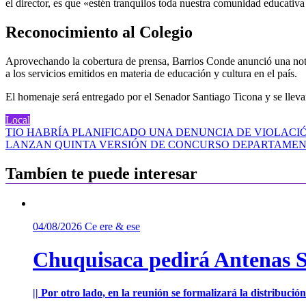
el director, es que «estén tranquilos toda nuestra comunidad educativa
Reconocimiento al Colegio
Aprovechando la cobertura de prensa, Barrios Conde anunció una noti
a los servicios emitidos en materia de educación y cultura en el país.
El homenaje será entregado por el Senador Santiago Ticona y se llevar
Local
Navegación
TIO HABRÍA PLANIFICADO UNA DENUNCIA DE VIOLACIÓ
LANZAN QUINTA VERSIÓN DE CONCURSO DEPARTAMEN
de
entradas
Tambíen te puede interesar
04/08/2026
Ce ere & ese
Chuquisaca pedirá Antenas St
|| Por otro lado, en la reunión se formalizará la distribuc