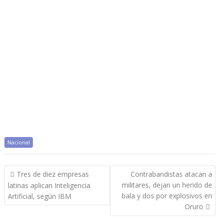
Nacional
Navegación
Tres de diez empresas
Contrabandistas atacan a
de
militares, dejan un herido de
latinas aplican Inteligencia
entradas
bala y dos por explosivos en
Artificial, según IBM
Oruro