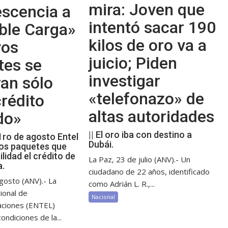
mira: Joven que
escencia a
intentó sacar 190
ble Carga»
kilos de oro va a
vos
juicio; Piden
tes se
investigar
an sólo
«telefonazo» de
rédito
altas autoridades
do»
|| El oro iba con destino a
 1ro de agosto Entel
Dubái.
os paquetes que
ilidad el crédito de
La Paz, 23 de julio (ANV).- Un
a.
ciudadano de 22 años, identificado
gosto (ANV).- La
como Adrián L. R.,...
ional de
Nacional
aciones (ENTEL)
ondiciones de la...