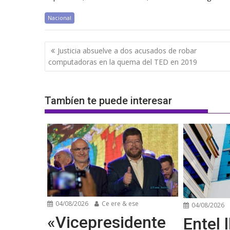
Nacional
Navegación
Justicia absuelve a dos acusados de robar
de
computadoras en la quema del TED en 2019
entradas
Tambíen te puede interesar
04/08/2026
Ce ere & ese
04/08/2026
«Vicepresidente
Entel l