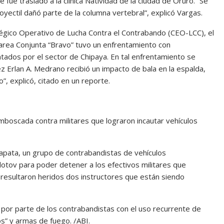
 fue traslado a la clínica Natividad de la ciudad de Oruro. “Se
yectil dañó parte de la columna vertebral”, explicó Vargas.
égico Operativo de Lucha Contra el Contrabando (CEO-LCC), el
 Tarea Conjunta “Bravo” tuvo un enfrentamiento con
tados por el sector de Chipaya. En tal enfrentamiento se
ez Erlan A. Medrano recibió un impacto de bala en la espalda,
”, explicó, citado en un reporte.
mboscada contra militares que lograron incautar vehículos
pata, un grupo de contrabandistas de vehículos
ov para poder detener a los efectivos militares que
 resultaron heridos dos instructores que están siendo
 por parte de los contrabandistas con el uso recurrente de
s” y armas de fuego. /ABI.