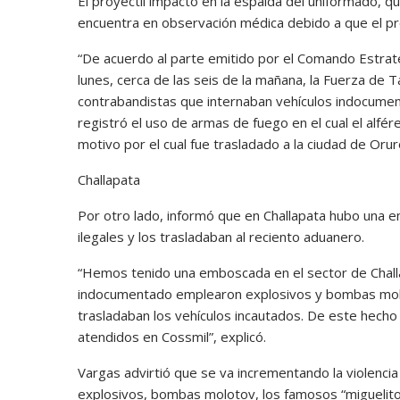
El proyectil impactó en la espalda del uniformado, que
encuentra en observación médica debido a que el pro
“De acuerdo al parte emitido por el Comando Estrat
lunes, cerca de las seis de la mañana, la Fuerza de
contrabandistas que internaban vehículos indocumen
registró el uso de armas de fuego en el cual el alfér
motivo por el cual fue trasladado a la ciudad de Oruro
Challapata
Por otro lado, informó que en Challapata hubo una e
ilegales y los trasladaban al reciento aduanero.
“Hemos tenido una emboscada en el sector de Challa
indocumentado emplearon explosivos y bombas molot
trasladaban los vehículos incautados. De este hecho
atendidos en Cossmil”, explicó.
Vargas advirtió que se va incrementando la violencia
explosivos, bombas molotov, los famosos “miguelito