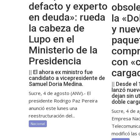
defacto y experto
obsol
en deuda»: rueda
la «Do
la cabeza de
y nue
Lupo en el
paque
Ministerio de la
compr
Presidencia
con «c
carga
|| El ahora ex ministro fue
candidato a vicepresidente de
Samuel Doria Medina.
|| Desde el
lanzó nuev
Sucre, 4 de agosto (ANV).- El
dejan sin ut
presidente Rodrigo Paz Pereira
doble carg
anunció este lunes una
Sucre, 4 de a
reestructuración del...
Empresa Nac
Nacional
Telecomunic
modificó las c