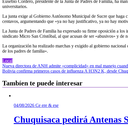
Eusebio Cordero, presidente de la Junta de Padres de Familia, ha manif
universitarios.
La junta exige al Gobierno Autónomo Municipal de Sucre que haga cum
centavos, argumentando que «ya no hay justificativo, ya no hay moti
La Junta de Padres de Familia ha expresado su firme oposición a los i
sindicato Micro San Cristóbal, al que acusan de ser «abusivos» y de n
La organización ha realizado marchas y exigido al gobierno nacional q
de los padres de familia».
Local
Navegación
Nueva directora de ANH admite «complicidad» en mal manejo cuando
Bolivia confirma primeros casos de influenza A H3N2 K, desde Chuqui
de
entradas
Tambíen te puede interesar
04/08/2026
Ce ere & ese
Chuquisaca pedirá Antenas St