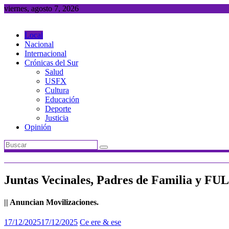
Saltar
viernes, agosto 7, 2026
al
contenido
Local
Nacional
Internacional
Crónicas del Sur
Salud
USFX
Cultura
Educación
Deporte
Justicia
Opinión
Juntas Vecinales, Padres de Familia y FUL
|| Anuncian Movilizaciones.
17/12/2025
17/12/2025
Ce ere & ese