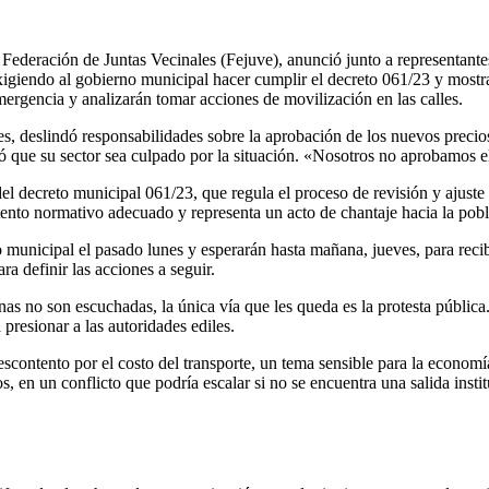
Federación de Juntas Vecinales (Fejuve), anunció junto a representantes
exigiendo al gobierno municipal hacer cumplir el decreto 061/23 y mostr
mergencia y analizarán tomar acciones de movilización en las calles.
ones, deslindó responsabilidades sobre la aprobación de los nuevos precio
zó que su sector sea culpado por la situación. «Nosotros no aprobamos el 
 del decreto municipal 061/23, que regula el proceso de revisión y ajuste
stento normativo adecuado y representa un acto de chantaje hacia la pob
unicipal el pasado lunes y esperarán hasta mañana, jueves, para recibi
a definir las acciones a seguir.
s no son escuchadas, la única vía que les queda es la protesta pública.
presionar a las autoridades ediles.
scontento por el costo del transporte, un tema sensible para la economí
ios, en un conflicto que podría escalar si no se encuentra una salida insti