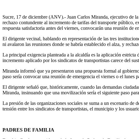
Sucre, 17 de diciembre (ANV).- Juan Carlos Miranda, ejecutivo de la 
rechazo contundente al incremento de tarifas del transporte público, 
respuesta satisfactoria antes del viernes, convocarán una reunión de e
El dirigente vecinal, hablando en representación de las tres instituci
ni avalaron las reuniones donde se habría establecido el alza, y recha
La principal exigencia planteada a la alcaldía es la aplicación estricta
incremento aplicado por los sindicatos de transportistas carece del su
Miranda informó que ya presentaron una propuesta formal al gobierno m
paso sería convocar una reunión de emergencia el viernes o el lunes par
El dirigente señaló que, históricamente, cuando las demandas ciudadana
Miranda, insinuando que una movilización sería el siguiente paso para 
La presión de las organizaciones sociales se suma a un escenario de de
tensión entre los sindicatos de transportistas, el municipio y los usuar
PADRES DE FAMILIA