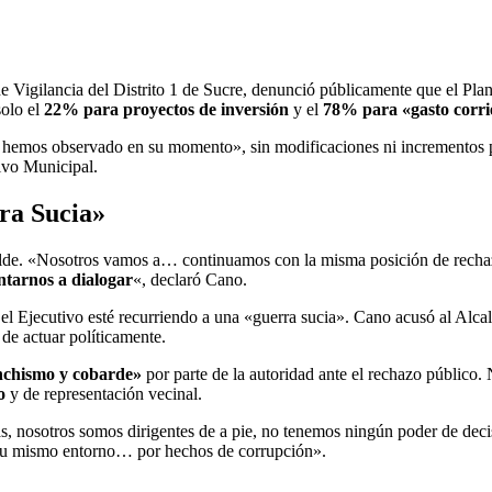
 Vigilancia del Distrito 1 de Sucre, denunció públicamente que el Pl
solo el
22% para proyectos de inversión
y el
78% para «gasto corri
hemos observado en su momento», sin modificaciones ni incrementos par
ivo Municipal.
ra Sucia»
Alcalde. «Nosotros vamos a… continuamos con la misma posición de rech
ntarnos a dialogar
«, declaró Cano.
 el Ejecutivo esté recurriendo a una «guerra sucia». Cano acusó al Alcal
 de actuar políticamente.
nchismo y cobarde»
por parte de la autoridad ante el rechazo público.
o
y de representación vecinal.
, nosotros somos dirigentes de a pie, no tenemos ningún poder de dec
r su mismo entorno… por hechos de corrupción».