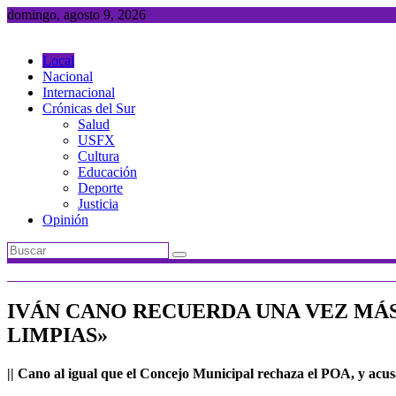
Saltar
domingo, agosto 9, 2026
al
contenido
Local
Nacional
Internacional
Crónicas del Sur
Salud
USFX
Cultura
Educación
Deporte
Justicia
Opinión
IVÁN CANO RECUERDA UNA VEZ MÁS
LIMPIAS»
|| Cano al igual que el Concejo Municipal rechaza el POA, y acusa