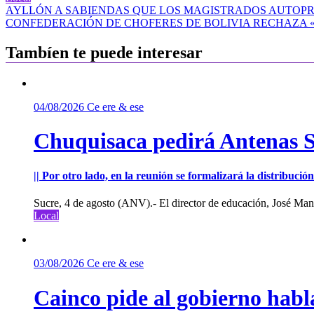
Navegación
AYLLÓN A SABIENDAS QUE LOS MAGISTRADOS AUTOPRO
CONFEDERACIÓN DE CHOFERES DE BOLIVIA RECHAZA «
de
entradas
Tambíen te puede interesar
04/08/2026
Ce ere & ese
Chuquisaca pedirá Antenas St
|| Por otro lado, en la reunión se formalizará la distribuc
Sucre, 4 de agosto (ANV).- El director de educación, José Manu
Local
03/08/2026
Ce ere & ese
Cainco pide al gobierno habla