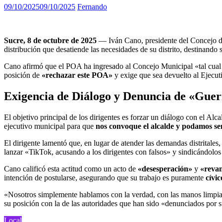
09/10/2025
09/10/2025
Fernando
Sucre, 8 de octubre de 2025
— Iván Cano, presidente del Concejo de
distribución que desatiende las necesidades de su distrito, destinando 
Cano afirmó que el POA ha ingresado al Concejo Municipal «tal cual 
posición de
«rechazar este POA»
y exige que sea devuelto al Ejecut
Exigencia de Diálogo y Denuncia de «Guer
El objetivo principal de los dirigentes es forzar un diálogo con el 
ejecutivo municipal para que
nos convoque el alcalde y podamos se
El dirigente lamentó que, en lugar de atender las demandas distritales,
lanzar «TikTok, acusando a los dirigentes con falsos» y sindicándolos
Cano calificó esta actitud como un acto de
«desesperación»
y
«reva
intención de postularse, asegurando que su trabajo es puramente
cívic
«Nosotros simplemente hablamos con la verdad, con las manos limpias
su posición con la de las autoridades que han sido «denunciados po
Local