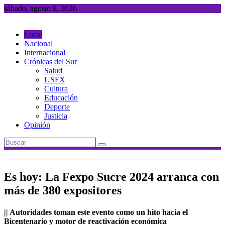
Saltar
sábado, agosto 8, 2026
al
contenido
Local
Nacional
Internacional
Crónicas del Sur
Salud
USFX
Cultura
Educación
Deporte
Justicia
Opinión
Es hoy: La Fexpo Sucre 2024 arranca con
más de 380 expositores
|| Autoridades toman este evento como un hito hacia el
Bicentenario y motor de reactivación económica