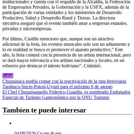
institucionales y cuenta con el respaldo de la Alcaldia, la Federación
de Empresarios Privados, la Gobernación y la USFX, además de la
participación de varias entidades y los ministerios de Desarrollo
Productivo, Salud y Desarrollo Rural y Tierras. La directora
ejecutiva aseguró que el evento también atrae a empresas estatales,
privadas y microempresas.
Por último, Castillo menciono que, aunque son un atractivo
adicional de la feria, los eventos musicales solo son un aditamento y
lo en realidad se busca es promover el aparato productivo,” Este
año, la feria contará con la presencia de un artista internacional, pero
se dará mayor relevancia a los artistas nacionales y locales, en un
esfuerzo por destacar el talento boliviano”. Culminó.
Local
Navegación
Chuquisaca podría contar con la reactivación de la ruta ferroviaria
Tarabuco-Sucre-Potosí-Uyuni para el próximo 6 de agosto
de
El Chef Chuquisaqueño Federico Guardia, es nombrado Embajador
entradas
Especial de Turismo Gastronómico por la ONU Turismo
Tambíen te puede interesar
04/08/2026
Ce ere & ese