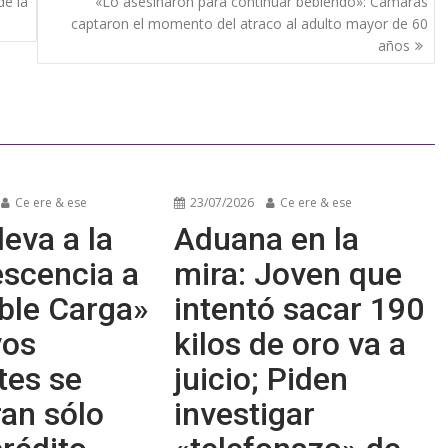
de la
«Lo asesinaron para continuar bebiendo»: Cámaras
captaron el momento del atraco al adulto mayor de 60
años
Ce ere & ese
23/07/2026
Ce ere & ese
leva a la
Aduana en la
escencia a
mira: Joven que
ble Carga»
intentó sacar 190
vos
kilos de oro va a
tes se
juicio; Piden
an sólo
investigar