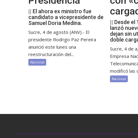
Presidencia
con «c
carga
|| El ahora ex ministro fue
candidato a vicepresidente de
|| Desde el
Samuel Doria Medina.
lanzó nuev
Sucre, 4 de agosto (ANV).- El
dejan sin ut
presidente Rodrigo Paz Pereira
doble carg
anunció este lunes una
Sucre, 4 de a
reestructuración del...
Empresa Nac
Nacional
Telecomunic
modificó las c
Nacional