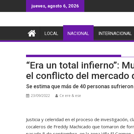
Saltar
jueves, agosto 6, 2026
al
contenido
LOCAL
NACIONAL
INTERNACIONAL
“Era un total infierno”: M
el conflicto del mercado 
Se estima que más de 40 personas sufrieron 
23/09/2022
Ce ere & ese
Justicia y celeridad en el proceso de investigación, 
cocaleros de Freddy Machicado que tomaron de forma
pasado 8 de septiembre, en la zona Villa El Carmen.