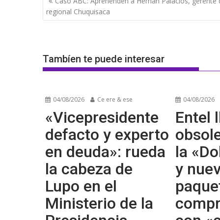
Caso ABC: Aprehenden a Hernán Palacios, gerente 
de
regional Chuquisaca
entradas
Tambíen te puede interesar
04/08/2026
Ce ere & ese
04/08/2026
«Vicepresidente
Entel l
defacto y experto
obsol
en deuda»: rueda
la «Do
la cabeza de
y nue
Lupo en el
paque
Ministerio de la
compr