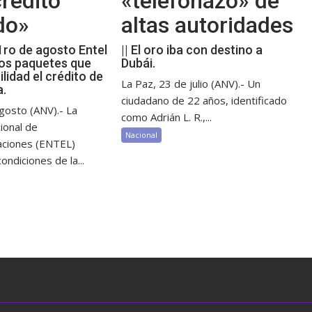
rédito
«telefonazo» de
do»
altas autoridades
 1ro de agosto Entel
|| El oro iba con destino a
os paquetes que
Dubái.
ilidad el crédito de
La Paz, 23 de julio (ANV).- Un
a.
ciudadano de 22 años, identificado
gosto (ANV).- La
como Adrián L. R.,...
ional de
Nacional
aciones (ENTEL)
ondiciones de la...