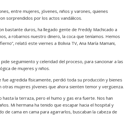
nes, entre mujeres, jóvenes, niños y varones, quienes
on sorprendidos por los actos vandálicos.
n bastante duros, ha llegado gente de Freddy Machicado a
nos, a robarnos nuestro dinero, la coca que teníamos. Hemos
ierno”, relató este viernes a Bolivia TV, Ana María Mamani,
i pide seguimiento y celeridad del proceso, para sancionar a las
lógica de mujeres y niños.
ue fue agredida físicamente, perdió toda su producción y bienes
on otras mujeres jóvenes que ahora sienten temor y vergüenza.
 hasta la terraza, pero el humo y gas era fuerte. Nos han
años. Mi hermana ha tenido que escapar hacia el hospital y
do de cama en cama para agarrarlos, buscaban la cabeza de