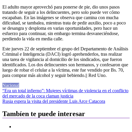
El adulto mayor aprovechó para ponerse de pie, dio unos pasos
tratando de seguir a los delincuentes, pero solo puede ver cómo
escapaban. En las imágenes se observa que camina con mucha
dificultad, se tambalea, mientras trata de pedir auxilio, poco a poco
se desangra y desploma en varias oportunidades, pero hace un
esfuerzo para continuar, sin embargo termina desvaneciéndose,
perdiendo la vida en media calle.
Este jueves 22 de septiembre el grupo del Departamento de Análisis
Criminal e Inteligencia (DACI) logró aprehenderlos, tras realizar
una tarea de vigilancia al domicilio de los sindicados, que fueron
identificados. Los dos delincuentes son hermanos, y confesaron que
luego de robar el celular a la víctima, este fue vendido por Bs. 70,
para comprar más alcohol y seguir bebiendo.|| Red Uno.
Nacional
Navegación
“Era un total infierno”: Mujeres víctimas de violencia en el conflicto
del mercado de la coca claman justicia
de
Rusia espera la visita del presidente Luis Arce Catacora
entradas
Tambíen te puede interesar