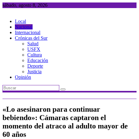
Saltar
sábado, agosto 8, 2026
al
contenido
Local
Nacional
Internacional
Crónicas del Sur
Salud
USFX
Cultura
Educación
Deporte
Justicia
Opinión
«Lo asesinaron para continuar
bebiendo»: Cámaras captaron el
momento del atraco al adulto mayor de
60 años