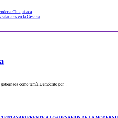
fender a Chuquisaca
salariales en la Gestora
ra
do gobernada como temía Demócrito por...
 TENTAYAPI FRENTE A LOS DESAFÍOS DE LA MODERN