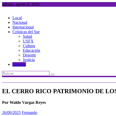
Saltar
sábado, agosto 8, 2026
al
contenido
Local
Nacional
Internacional
Crónicas del Sur
Salud
USFX
Cultura
Educación
Deporte
Justicia
Opinión
EL CERRO RICO PATRIMONIO DE LO
Por Waldo Vargas Reyes
26/09/2025
Fernando