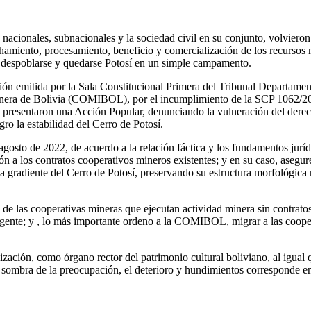
cionales, subnacionales y la sociedad civil en su conjunto, volvieron 
hamiento, procesamiento, beneficio y comercialización de los recursos 
a despoblarse y quedarse Potosí en un simple campamento.
ión emitida por la Sala Constitucional Primera del Tribunal Departamen
Minera de Bolivia (COMIBOL), por el incumplimiento de la SCP 1062/202
sentaron una Acción Popular, denunciando la vulneración del derecho 
ro la estabilidad del Cerro de Potosí.
osto de 2022, de acuerdo a la relación fáctica y los fundamentos jurídi
a los contratos cooperativos mineros existentes; y en su caso, asegur
a gradiente del Cerro de Potosí, preservando su estructura morfológica r
las cooperativas mineras que ejecutan actividad minera sin contratos,
vigente; y , lo más importante ordeno a la COMIBOL, migrar a las cooper
ización, como órgano rector del patrimonio cultural boliviano, al igual
 sombra de la preocupación, el deterioro y hundimientos corresponde e