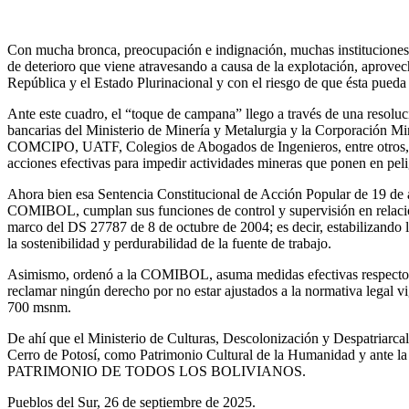
Con mucha bronca, preocupación e indignación, muchas instituciones na
de deterioro que viene atravesando a causa de la explotación, aprovec
República y el Estado Plurinacional y con el riesgo de que ésta pued
Ante este cuadro, el “toque de campana” llego a través de una resoluc
bancarias del Ministerio de Minería y Metalurgia y la Corporación 
COMCIPO, UATF, Colegios de Abogados de Ingenieros, entre otros, pre
acciones efectivas para impedir actividades mineras que ponen en pelig
Ahora bien esa Sentencia Constitucional de Acción Popular de 19 de ag
COMIBOL, cumplan sus funciones de control y supervisión en relación 
marco del DS 27787 de 8 de octubre de 2004; es decir, estabilizando l
la sostenibilidad y perdurabilidad de la fuente de trabajo.
Asimismo, ordenó a la COMIBOL, asuma medidas efectivas respecto de 
reclamar ningún derecho por no estar ajustados a la normativa legal 
700 msnm.
De ahí que el Ministerio de Culturas, Descolonización y Despatriarcal
Cerro de Potosí, como Patrimonio Cultural de la Humanidad y ante la
PATRIMONIO DE TODOS LOS BOLIVIANOS.
Pueblos del Sur, 26 de septiembre de 2025.