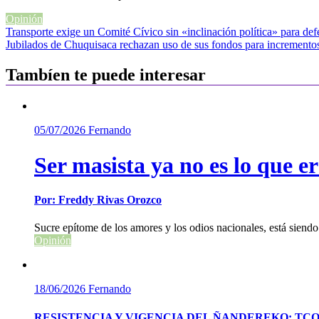
Opinión
Navegación
Transporte exige un Comité Cívico sin «inclinación política» para de
Jubilados de Chuquisaca rechazan uso de sus fondos para incrementos 
de
entradas
Tambíen te puede interesar
05/07/2026
Fernando
Ser masista ya no es lo que e
Por: Freddy Rivas Orozco
Sucre epítome de los amores y los odios nacionales, está sien
Opinión
18/06/2026
Fernando
RESISTENCIA Y VIGENCIA DEL ÑANDEREKO: TCO