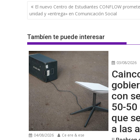
Navegación
El nuevo Centro de Estudiantes CONFLOW promet
de
unidad y «entrega» en Comunicación Social
entradas
Tambíen te puede interesar
03/08/2026
Cainco
gobier
con se
50-50 
que s
a las
04/08/2026
Ce ere & ese
|| Reabren 