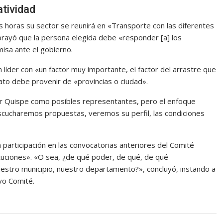
atividad
as horas su sector se reunirá en «Transporte con las diferentes
ubrayó que la persona elegida debe «responder [a] los
isa ante el gobierno.
 líder con «un factor muy importante, el factor del arrastre que
ato debe provenir de «provincias o ciudad».
mar Quispe como posibles representantes, pero el enfoque
Escucharemos propuestas, veremos su perfil, las condiciones
ja participación en las convocatorias anteriores del Comité
tituciones». «O sea, ¿de qué poder, de qué, de qué
uestro municipio, nuestro departamento?», concluyó, instando a
evo Comité.