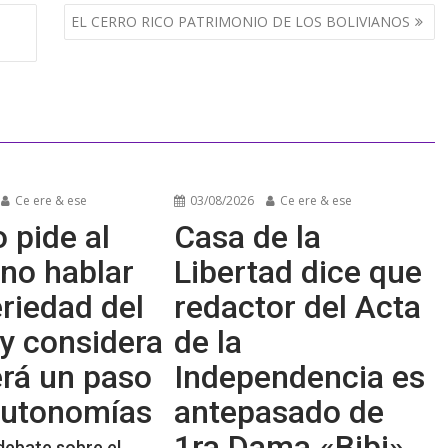
e
EL CERRO RICO PATRIMONIO DE LOS BOLIVIANOS
Ce ere & ese
03/08/2026
Ce ere & ese
 pide al
Casa de la
no hablar
Libertad dice que
riedad del
redactor del Acta
y considera
de la
erá un paso
Independencia es
 autonomías
antepasado de
1ra Dama «Bibi»
debate sobre el