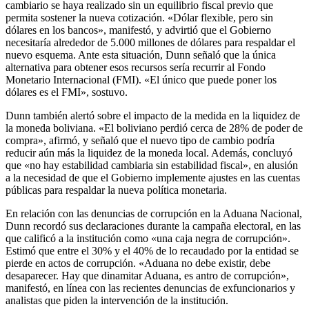
cambiario se haya realizado sin un equilibrio fiscal previo que
permita sostener la nueva cotización. «Dólar flexible, pero sin
dólares en los bancos», manifestó, y advirtió que el Gobierno
necesitaría alrededor de 5.000 millones de dólares para respaldar el
nuevo esquema. Ante esta situación, Dunn señaló que la única
alternativa para obtener esos recursos sería recurrir al Fondo
Monetario Internacional (FMI). «El único que puede poner los
dólares es el FMI», sostuvo.
Dunn también alertó sobre el impacto de la medida en la liquidez de
la moneda boliviana. «El boliviano perdió cerca de 28% de poder de
compra», afirmó, y señaló que el nuevo tipo de cambio podría
reducir aún más la liquidez de la moneda local. Además, concluyó
que «no hay estabilidad cambiaria sin estabilidad fiscal», en alusión
a la necesidad de que el Gobierno implemente ajustes en las cuentas
públicas para respaldar la nueva política monetaria.
En relación con las denuncias de corrupción en la Aduana Nacional,
Dunn recordó sus declaraciones durante la campaña electoral, en las
que calificó a la institución como «una caja negra de corrupción».
Estimó que entre el 30% y el 40% de lo recaudado por la entidad se
pierde en actos de corrupción. «Aduana no debe existir, debe
desaparecer. Hay que dinamitar Aduana, es antro de corrupción»,
manifestó, en línea con las recientes denuncias de exfuncionarios y
analistas que piden la intervención de la institución.