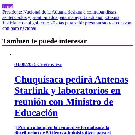
Local
Navegación
Presidente Nacional de la Aduana designa a contrabandistas
sentenciados y prontuariados para manejar la aduana potosina
de
Justicia le da al gobierno 20 días para subir presupuesto y amenazan
entradas
con paro nacional
Tambíen te puede interesar
04/08/2026
Ce ere & ese
Chuquisaca pedirá Antenas
Starlink y laboratorios en
reunión con Ministro de
Educación
|| Por otro lado, en la reunión se formalizará la
distribución de 50 ítems administrativos para el