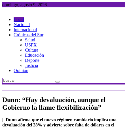
Saltar
domingo, agosto 9, 2026
al
contenido
Local
Nacional
Internacional
Crónicas del Sur
Salud
USFX
Cultura
Educación
Deporte
Justicia
Opinión
Dunn: “Hay devaluación, aunque el
Gobierno la llame flexibilización”
|| Dunn afirma que el nuevo régimen cambiario implica una
devaluación del 28% y advierte sobre falta de dólares en el