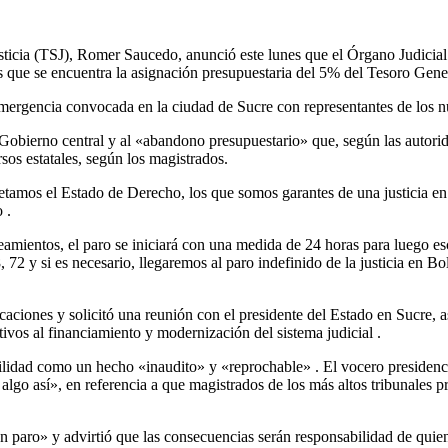
icia (TSJ), Romer Saucedo, anunció este lunes que el Órgano Judicial p
as que se encuentra la asignación presupuestaria del 5% del Tesoro Gen
ergencia convocada en la ciudad de Sucre con representantes de los nue
Gobierno central y al «abandono presupuestario» que, según las autoridad
sos estatales, según los magistrados.
etamos el Estado de Derecho, los que somos garantes de una justicia en
do
.
eamientos, el paro se iniciará con una medida de 24 horas para luego es
 72 y si es necesario, llegaremos al paro indefinido de la justicia en Bo
aciones y solicitó una reunión con el presidente del Estado en Sucre, 
tivos al financiamiento y modernización del sistema judicial
.
ibilidad como un hecho «inaudito» y «reprochable»
. El vocero presiden
do algo así», en referencia a que magistrados de los más altos tribunales
n un paro» y advirtió que las consecuencias serán responsabilidad de qu