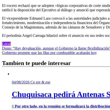
El vocero rechazó que se adopten «lógicas corporativas de corte sindic
ratificó la disposición del Ejecutivo al diálogo y anunció que esperará
El vicepresidente Edmand Lara convocó a las autoridades judiciales a u
fortalecimiento, modernización e independencia financiera del Órgano
Consejo de la Magistratura, además de las cámaras de Senadores y D
El periodista Angel Careaga hilarizó sobre el anuncio en sus redes
Local
Navegación
Dunn: “Hay devaluación, aunque el Gobierno la llame flexibilización
Gobierno promete que las filas por combustible acabarán hoy
de
entradas
Tambíen te puede interesar
04/08/2026
Ce ere & ese
Chuquisaca pedirá Antenas St
|| Por otro lado, en la reunión se formalizará la distribuc