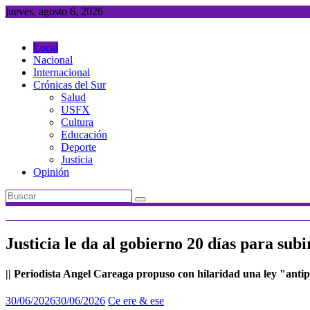
Saltar
jueves, agosto 6, 2026
al
contenido
Local
Nacional
Internacional
Crónicas del Sur
Salud
USFX
Cultura
Educación
Deporte
Justicia
Opinión
Justicia le da al gobierno 20 días para su
|| Periodista Angel Careaga propuso con hilaridad una ley "anti
30/06/2026
30/06/2026
Ce ere & ese