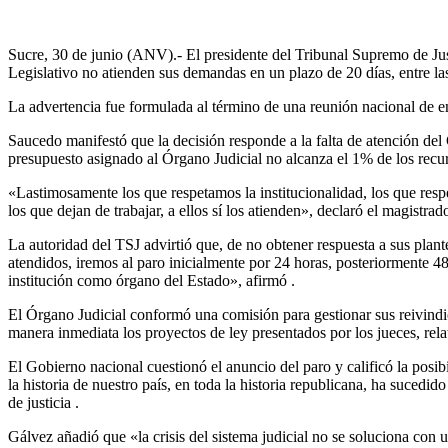
Sucre, 30 de junio (ANV).- El presidente del Tribunal Supremo de Just
Legislativo no atienden sus demandas en un plazo de 20 días, entre l
La advertencia fue formulada al término de una reunión nacional de em
Saucedo manifestó que la decisión responde a la falta de atención del 
presupuesto asignado al Órgano Judicial no alcanza el 1% de los recur
«Lastimosamente los que respetamos la institucionalidad, los que resp
los que dejan de trabajar, a ellos sí los atienden», declaró el magistra
La autoridad del TSJ advirtió que, de no obtener respuesta a sus plant
atendidos, iremos al paro inicialmente por 24 horas, posteriormente 48,
institución como órgano del Estado», afirmó
.
El Órgano Judicial conformó una comisión para gestionar sus reivindic
manera inmediata los proyectos de ley presentados por los jueces, rela
El Gobierno nacional cuestionó el anuncio del paro y calificó la pos
la historia de nuestro país, en toda la historia republicana, ha sucedi
de justicia
.
Gálvez añadió que «la crisis del sistema judicial no se soluciona co