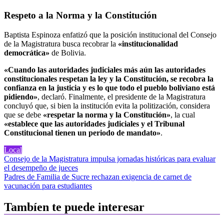
Respeto a la Norma y la Constitución
Baptista Espinoza enfatizó que la posición institucional del Consejo
de la Magistratura busca recobrar la
«institucionalidad
democrática»
de Bolivia.
«Cuando las autoridades judiciales más aún las autoridades
constitucionales respetan la ley y la Constitución, se recobra la
confianza en la justicia y es lo que todo el pueblo boliviano está
pidiendo»
, declaró. Finalmente, el presidente de la Magistratura
concluyó que, si bien la institución evita la politización, considera
que se debe
«respetar la norma y la Constitución»
, la cual
«establece que las autoridades judiciales y el Tribunal
Constitucional tienen un periodo de mandato»
.
Local
Navegación
Consejo de la Magistratura impulsa jornadas históricas para evaluar
el desempeño de jueces
de
Padres de Familia de Sucre rechazan exigencia de carnet de
entradas
vacunación para estudiantes
Tambíen te puede interesar