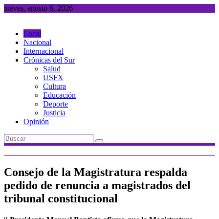
Saltar
jueves, agosto 6, 2026
al
contenido
Local
Nacional
Internacional
Crónicas del Sur
Salud
USFX
Cultura
Educación
Deporte
Justicia
Opinión
Consejo de la Magistratura respalda
pedido de renuncia a magistrados del
tribunal constitucional