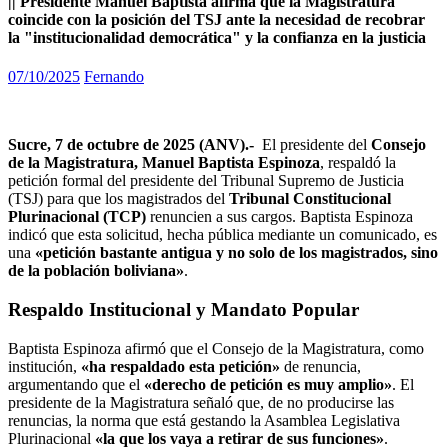
|| Presidente Manuel Baptista afirma que la Magistratura
coincide con la posición del TSJ ante la necesidad de recobrar
la "institucionalidad democrática" y la confianza en la justicia
07/10/2025
Fernando
Sucre, 7 de octubre de 2025 (ANV).-
El presidente del
Consejo
de la Magistratura, Manuel Baptista Espinoza
, respaldó la
petición formal del presidente del Tribunal Supremo de Justicia
(TSJ) para que los magistrados del
Tribunal Constitucional
Plurinacional (TCP)
renuncien a sus cargos. Baptista Espinoza
indicó que esta solicitud, hecha pública mediante un comunicado, es
una
«petición bastante antigua y no solo de los magistrados, sino
de la población boliviana»
.
Respaldo Institucional y Mandato Popular
Baptista Espinoza afirmó que el Consejo de la Magistratura, como
institución,
«ha respaldado esta petición»
de renuncia,
argumentando que el
«derecho de petición es muy amplio»
. El
presidente de la Magistratura señaló que, de no producirse las
renuncias, la norma que está gestando la Asamblea Legislativa
Plurinacional
«la que los vaya a retirar de sus funciones»
.