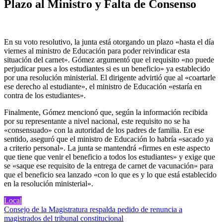
Plazo al Ministro y Falta de Consenso
En su voto resolutivo, la junta está otorgando un plazo «hasta el día
viernes al ministro de Educación para poder reivindicar esta
situación del carnet». Gómez argumentó que el requisito «no puede
perjudicar pues a los estudiantes si es un beneficio» ya establecido
por una resolución ministerial. El dirigente advirtió que al «coartarle
ese derecho al estudiante», el ministro de Educación «estaría en
contra de los estudiantes».
Finalmente, Gómez mencionó que, según la información recibida
por su representante a nivel nacional, este requisito no se ha
«consensuado» con la autoridad de los padres de familia. En ese
sentido, aseguró que el ministro de Educación lo habría «sacado ya
a criterio personal». La junta se mantendrá «firmes en este aspecto
que tiene que venir el beneficio a todos los estudiantes» y exige que
se «saque ese requisito de la entrega de carnet de vacunación» para
que el beneficio sea lanzado «con lo que es y lo que está establecido
en la resolución ministerial».
Local
Navegación
Consejo de la Magistratura respalda pedido de renuncia a
magistrados del tribunal constitucional