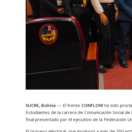
SUCRE, Bolivia
— El frente
CONFLOW
ha sido procl
Estudiantes de la carrera de Comunicación Social de 
final presentado por el ejecutivo de la Federación Un
El proceso electoral, que involucró a más de 700 es