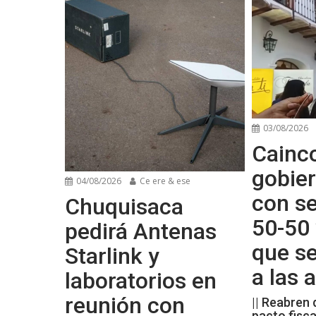
03/08/2026
Cainco
gobier
04/08/2026
Ce ere & ese
con se
Chuquisaca
50-50 
pedirá Antenas
que s
Starlink y
a las
laboratorios en
reunión con
|| Reabren 
pacto fisca