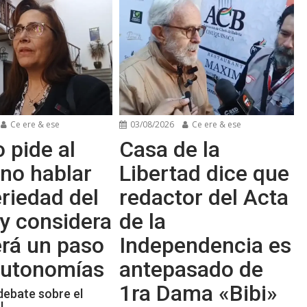
Ce ere & ese
03/08/2026
Ce ere & ese
 pide al
Casa de la
no hablar
Libertad dice que
riedad del
redactor del Acta
y considera
de la
erá un paso
Independencia es
 autonomías
antepasado de
1ra Dama «Bibi»
debate sobre el
l.