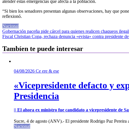
atender estas emergencias que afecta a la población.
“Si bien los senadores presentan algunas observaciones, hay que pone
reflexionó.
Nacional
Navegación
Gobernación paceña pide cárcel para quienes realicen chaqueos ilegal
Fiscal Christian Copa, rechaza denuncia «evista» contra presidente 
de
entradas
Tambíen te puede interesar
04/08/2026
Ce ere & ese
«Vicepresidente defacto y exp
Presidencia
|| El ahora ex ministro fue candidato a vicepresidente de 
Sucre, 4 de agosto (ANV).- El presidente Rodrigo Paz Pereira an
Nacional