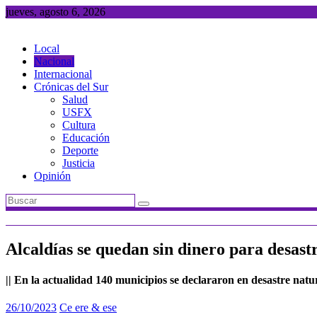
Saltar
jueves, agosto 6, 2026
al
contenido
Local
Nacional
Internacional
Crónicas del Sur
Salud
USFX
Cultura
Educación
Deporte
Justicia
Opinión
Alcaldías se quedan sin dinero para desast
|| En la actualidad 140 municipios se declararon en desastre natur
26/10/2023
Ce ere & ese