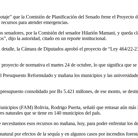
otaje” que la Comisión de Planificación del Senado frene el Proyecto
 recursos para atender emergencias.
s senadores, por la Comisión del senador Hilarión Mamani, y queda clar
, dijo la autoridad, citado en un reporte institucional.
n detalle, la Cámara de Diputados aprobó el proyecto de “Ley 464/22-23
 proyecto de normativa el martes 24 de octubre, lo que significa que se
el Presupuesto Reformulado y mañana los municipios y las universidades
resupuesto consolidado por Bs 5.421 millones, de ese monto, se destin
Municipios (FAM) Bolivia, Rodrigo Puerta, señaló que retrasar aún más 
es naturales que se tiene en 140 municipios del país.
 necesitamos esos recursos no mañana, hoy, para poder enfrentar los des
natural por efectos de la sequía y en algunos casos por incendios fores