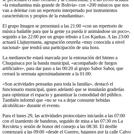
«la estudiantina más grande de Bolivia» con «200 músicos que nos
van a deleitar con un repertorio interpretado por instrumentos
característicos y propios de la estudiantina».
El grupo Imagen se presentará a las 21:00 «con un repertorio de
música bailable para que la gente ya pueda ir animándose un poco»,
seguido a las 22:00 por un grupo tributo a Los Kjarkas. A las 23:00
actuará Llajtaymanta, agrupación orureña «muy conocida a nivel
nacional» que tendrá una participación de una hora.
La medianoche estará marcada por la entonación del himno a
Chuquisaca por la banda municipal, «acompañado de fuegos
artificiales», para dar paso a las 00:20 al grupo Sabor Sabor, que
cerrará la serenata aproximadamente a la 01:00.
«Son actividades pensadas para toda la familia», destacó el
funcionario municipal, quien adelantó que se instalarán graderías
para optimizar el espacio y garantizar la comodidad del público.
También informó que «no se va a dejar consumir bebidas
alcohólicas» durante el evento.
Para el lunes 29, las actividades protocolares iniciarán a las 07:00
con el izamiento de banderas, seguido de misa a las 07:30 en La
Recoleta y sesión de honor del consejo a las 08:30. El desfile
comenzará a las 09:00 «desde el Guereo, bajamos por la calle Calvo