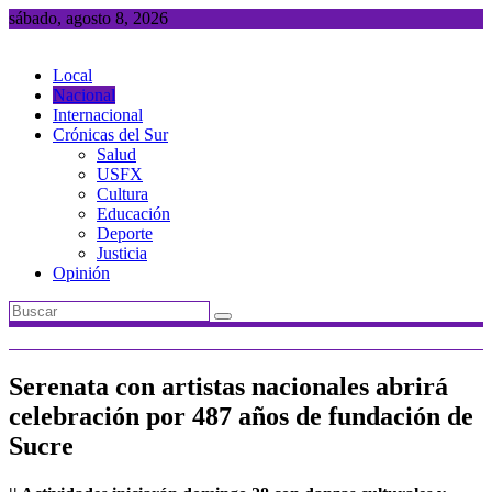
Saltar
sábado, agosto 8, 2026
al
contenido
Local
Nacional
Internacional
Crónicas del Sur
Salud
USFX
Cultura
Educación
Deporte
Justicia
Opinión
Serenata con artistas nacionales abrirá
celebración por 487 años de fundación de
Sucre