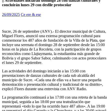
|| Actividades iniciarán domingo 28 con danzas culturales y
concluirán lunes 29 con desfile protocolar
26/09/2025
Ce ere & ese
Sucre, 26 de septiembre (ANV).- El director municipal de Cultura,
Miguel Flores, anunció una extensa programación cultural para
conmemorar los 487 años de fundación de la Villa de la Plata, que
incluye una serenata el domingo 28 de septiembre desde las 15:00
horas en la plaza de La Recoleta, con la participación de grupos
reconocidos como Llajtaymanta, la estudiantina más grande de
Bolivia y el grupo Sabor Sabor, culminando con actos protocolares
el lunes 29 de septiembre.
Las actividades del domingo iniciarán a las 15:00 con
presentaciones de danzas culturales de cada sub alcaldía del
municipio de Sucre. «Cada una de ellas va a hacer una pequeña
demostración o presentación cultural y tradicional de su distrito»,
explicó Flores durante una entrevista con ANV Radio.
La programación continuará a las 17:00 con una retreta de la banda
municipal, seguida a las 18:00 por una teatralización que
representará «todo lo que ha ocurrido hace 487 años». A las 19:00
se presentará el dúo Gerardo y la Chunchuna, y a las 20:00 actuará