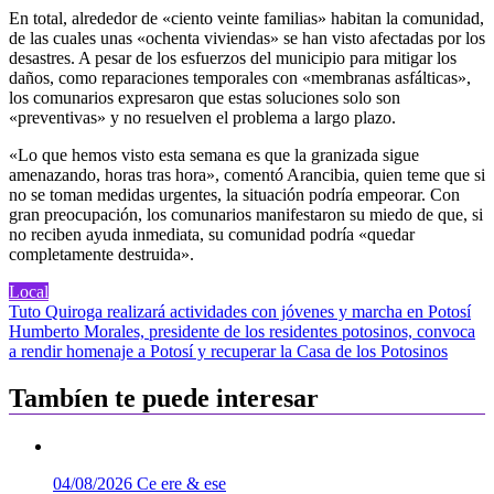
En total, alrededor de «ciento veinte familias» habitan la comunidad,
de las cuales unas «ochenta viviendas» se han visto afectadas por los
desastres. A pesar de los esfuerzos del municipio para mitigar los
daños, como reparaciones temporales con «membranas asfálticas»,
los comunarios expresaron que estas soluciones solo son
«preventivas» y no resuelven el problema a largo plazo.
«Lo que hemos visto esta semana es que la granizada sigue
amenazando, horas tras hora», comentó Arancibia, quien teme que si
no se toman medidas urgentes, la situación podría empeorar. Con
gran preocupación, los comunarios manifestaron su miedo de que, si
no reciben ayuda inmediata, su comunidad podría «quedar
completamente destruida».
Local
Navegación
Tuto Quiroga realizará actividades con jóvenes y marcha en Potosí
Humberto Morales, presidente de los residentes potosinos, convoca
de
a rendir homenaje a Potosí y recuperar la Casa de los Potosinos
entradas
Tambíen te puede interesar
04/08/2026
Ce ere & ese