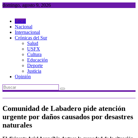
Saltar
domingo, agosto 9, 2026
al
contenido
Local
Nacional
Internacional
Crónicas del Sur
Salud
USFX
Cultura
Educación
Deporte
Justicia
Opinión
Comunidad de Labadero pide atención
urgente por daños causados por desastres
naturales