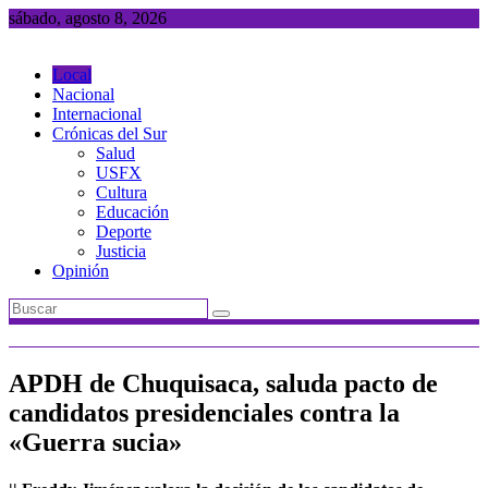
Saltar
sábado, agosto 8, 2026
al
contenido
Local
Nacional
Internacional
Crónicas del Sur
Salud
USFX
Cultura
Educación
Deporte
Justicia
Opinión
APDH de Chuquisaca, saluda pacto de
candidatos presidenciales contra la
«Guerra sucia»