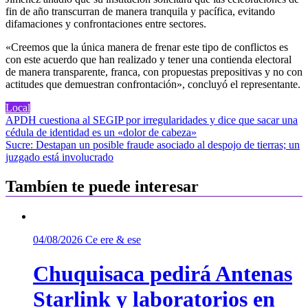
fin de año transcurran de manera tranquila y pacífica, evitando
difamaciones y confrontaciones entre sectores.
«Creemos que la única manera de frenar este tipo de conflictos es
con este acuerdo que han realizado y tener una contienda electoral
de manera transparente, franca, con propuestas prepositivas y no con
actitudes que demuestran confrontación», concluyó el representante.
Local
Navegación
APDH cuestiona al SEGIP por irregularidades y dice que sacar una
cédula de identidad es un «dolor de cabeza»
de
Sucre: Destapan un posible fraude asociado al despojo de tierras; un
entradas
juzgado está involucrado
Tambíen te puede interesar
04/08/2026
Ce ere & ese
Chuquisaca pedirá Antenas
Starlink y laboratorios en