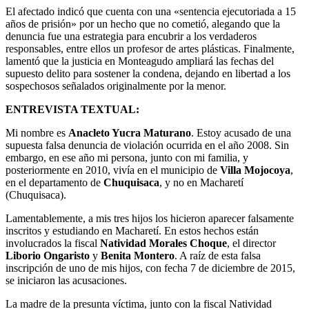
El afectado indicó que cuenta con una «sentencia ejecutoriada a 15
años de prisión» por un hecho que no cometió, alegando que la
denuncia fue una estrategia para encubrir a los verdaderos
responsables, entre ellos un profesor de artes plásticas. Finalmente,
lamentó que la justicia en Monteagudo ampliará las fechas del
supuesto delito para sostener la condena, dejando en libertad a los
sospechosos señalados originalmente por la menor.
ENTREVISTA TEXTUAL:
Mi nombre es
Anacleto Yucra Maturano
. Estoy acusado de una
supuesta falsa denuncia de violación ocurrida en el año 2008. Sin
embargo, en ese año mi persona, junto con mi familia, y
posteriormente en 2010, vivía en el municipio de
Villa Mojocoya
,
en el departamento de
Chuquisaca
, y no en Macharetí
(Chuquisaca).
Lamentablemente, a mis tres hijos los hicieron aparecer falsamente
inscritos y estudiando en Macharetí. En estos hechos están
involucrados la fiscal
Natividad Morales Choque
, el director
Liborio Ongaristo
y
Benita Montero
. A raíz de esta falsa
inscripción de uno de mis hijos, con fecha 7 de diciembre de 2015,
se iniciaron las acusaciones.
La madre de la presunta víctima, junto con la fiscal Natividad