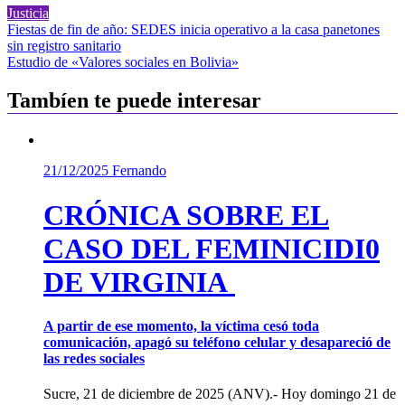
Justicia
Navegación
Fiestas de fin de año: SEDES inicia operativo a la casa panetones
sin registro sanitario
de
Estudio de «Valores sociales en Bolivia»
entradas
Tambíen te puede interesar
21/12/2025
Fernando
CRÓNICA SOBRE EL
CASO DEL FEMINICIDI0
DE VIRGINIA
A partir de ese momento, la víctima cesó toda
comunicación, apagó su teléfono celular y desapareció de
las redes sociales
Sucre, 21 de diciembre de 2025 (ANV).- Hoy domingo 21 de