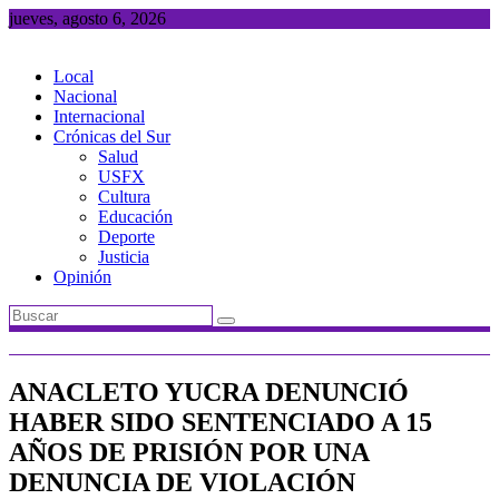
Saltar
jueves, agosto 6, 2026
al
contenido
Local
Nacional
Internacional
Crónicas del Sur
Salud
USFX
Cultura
Educación
Deporte
Justicia
Opinión
ANACLETO YUCRA DENUNCIÓ
HABER SIDO SENTENCIADO A 15
AÑOS DE PRISIÓN POR UNA
DENUNCIA DE VIOLACIÓN