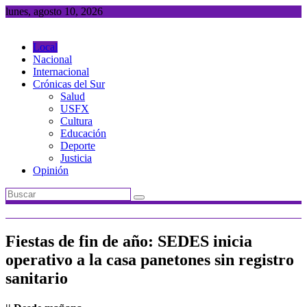
Saltar
lunes, agosto 10, 2026
al
contenido
Local
Nacional
Internacional
Crónicas del Sur
Salud
USFX
Cultura
Educación
Deporte
Justicia
Opinión
Fiestas de fin de año: SEDES inicia
operativo a la casa panetones sin registro
sanitario