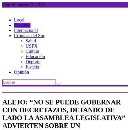
Saltar
viernes, agosto 7, 2026
al
contenido
Local
Nacional
Internacional
Crónicas del Sur
Salud
USFX
Cultura
Educación
Deporte
Justicia
Opinión
ALEJO: “NO SE PUEDE GOBERNAR
CON DECRETAZOS, DEJANDO DE
LADO LA ASAMBLEA LEGISLATIVA”
ADVIERTEN SOBRE UN