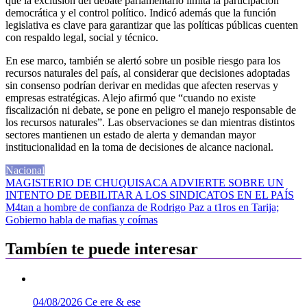
que la exclusión del debate parlamentario limita la participación
democrática y el control político. Indicó además que la función
legislativa es clave para garantizar que las políticas públicas cuenten
con respaldo legal, social y técnico.
En ese marco, también se alertó sobre un posible riesgo para los
recursos naturales del país, al considerar que decisiones adoptadas
sin consenso podrían derivar en medidas que afecten reservas y
empresas estratégicas. Alejo afirmó que “cuando no existe
fiscalización ni debate, se pone en peligro el manejo responsable de
los recursos naturales”. Las observaciones se dan mientras distintos
sectores mantienen un estado de alerta y demandan mayor
institucionalidad en la toma de decisiones de alcance nacional.
Nacional
Navegación
MAGISTERIO DE CHUQUISACA ADVIERTE SOBRE UN
INTENTO DE DEBILITAR A LOS SINDICATOS EN EL PAÍS
de
M4tan a hombre de confianza de Rodrigo Paz a t1ros en Tarija;
entradas
Gobierno habla de mafias y coímas
Tambíen te puede interesar
04/08/2026
Ce ere & ese