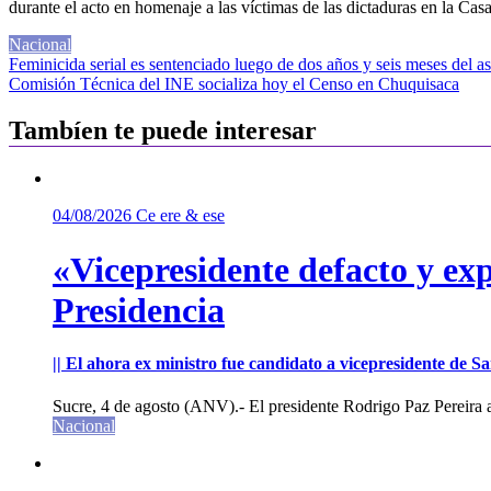
durante el acto en homenaje a las víctimas de las dictaduras en la Ca
Nacional
Navegación
Feminicida serial es sentenciado luego de dos años y seis meses del as
Comisión Técnica del INE socializa hoy el Censo en Chuquisaca
de
entradas
Tambíen te puede interesar
04/08/2026
Ce ere & ese
«Vicepresidente defacto y exp
Presidencia
|| El ahora ex ministro fue candidato a vicepresidente de 
Sucre, 4 de agosto (ANV).- El presidente Rodrigo Paz Pereira an
Nacional