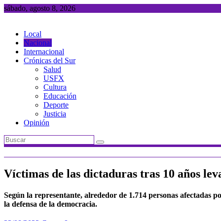
Saltar
sábado, agosto 8, 2026
al
contenido
Local
Nacional
Internacional
Crónicas del Sur
Salud
USFX
Cultura
Educación
Deporte
Justicia
Opinión
Víctimas de las dictaduras tras 10 años le
Según la representante, alrededor de 1.714 personas afectadas por
la defensa de la democracia.