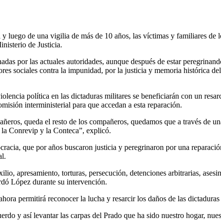
 luego de una vigilia de más de 10 años, las víctimas y familiares de lo
nisterio de Justicia.
adas por las actuales autoridades, aunque después de estar peregrinando
es sociales contra la impunidad, por la justicia y memoria histórica de
iolencia política en las dictaduras militares se beneficiarán con un res
isión interministerial para que accedan a esta reparación.
ros, queda el resto de los compañeros, quedamos que a través de una le
 la Conrevip y la Conteca”, explicó.
mocracia, que por años buscaron justicia y peregrinaron por una reparac
l.
ilio, apresamiento, torturas, persecución, detenciones arbitrarias, as
ordó López durante su intervención.
hora permitirá reconocer la lucha y resarcir los daños de las dictaduras
rdo y así levantar las carpas del Prado que ha sido nuestro hogar, nues