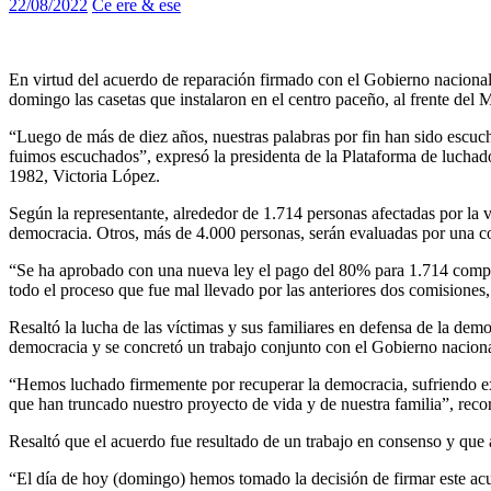
22/08/2022
Ce ere & ese
En virtud del acuerdo de reparación firmado con el Gobierno nacional y
domingo las casetas que instalaron en el centro paceño, al frente del Mi
“Luego de más de diez años, nuestras palabras por fin han sido escuch
fuimos escuchados”, expresó la presidenta de la Plataforma de luchador
1982, Victoria López.
Según la representante, alrededor de 1.714 personas afectadas por la v
democracia. Otros, más de 4.000 personas, serán evaluadas por una com
“Se ha aprobado con una nueva ley el pago del 80% para 1.714 compañe
todo el proceso que fue mal llevado por las anteriores dos comisiones,
Resaltó la lucha de las víctimas y sus familiares en defensa de la de
democracia y se concretó un trabajo conjunto con el Gobierno naciona
“Hemos luchado firmemente por recuperar la democracia, sufriendo ex
que han truncado nuestro proyecto de vida y de nuestra familia”, rec
Resaltó que el acuerdo fue resultado de un trabajo en consenso y que a
“El día de hoy (domingo) hemos tomado la decisión de firmar este acue