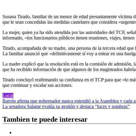
Susana Tirado, familiar de un menor de edad presuntamente víctima de 
que le sean concedidas las medidas cautelares que considera «urgentes»
La mujer, quien ya ha sido atendida por las autoridades del TCP, seña
informado, «los funcionarios públicos tienen reuniones, viajes, tienen 
Tirado, acompañada de su madre, una persona de la tercera edad que ha
La familiar anunció que «definitivamente sí voy a entrar en una huel
La madre explicó que la resolución está en la comisión de admisión, la
que ha recibido información de que algunos de los magistrados habrían
Tirado concluyó reafirmando su confianza en el TCP para que «lo más 
que continuar y escalar sus acciones.
Local
Navegación
Barrón afirma que gobernador nunca entendió a la Asamblea y cada
La senadora Salame evalúa su gestión y destaca “luces y sombras”
de
entradas
Tambíen te puede interesar