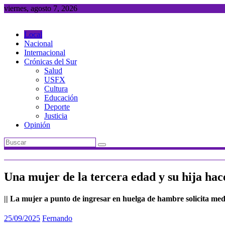
Saltar
viernes, agosto 7, 2026
al
contenido
Local
Nacional
Internacional
Crónicas del Sur
Salud
USFX
Cultura
Educación
Deporte
Justicia
Opinión
Una mujer de la tercera edad y su hija hac
|| La mujer a punto de ingresar en huelga de hambre solicita me
25/09/2025
Fernando